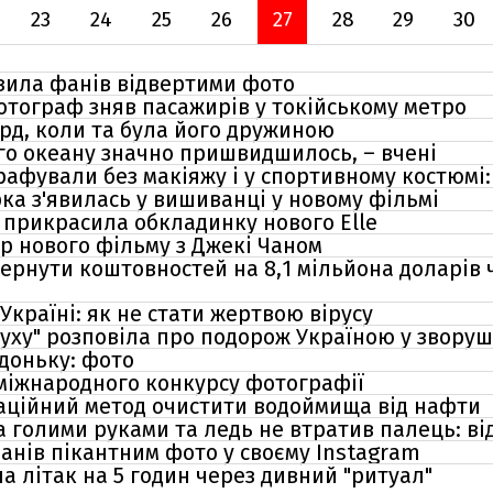
23
24
25
26
27
28
29
30
азила фанів відвертими фото
отограф зняв пасажирів у токійському метро
рд, коли та була його дружиною
го океану значно пришвидшилось, – вчені
рафували без макіяжу і у спортивному костюмі
ка з'явилась у вишиванці у новому фільмі
 прикрасила обкладинку нового Elle
р нового фільму з Джекі Чаном
ернути коштовностей на 8,1 мільйона доларів
Україні: як не стати жертвою вірусу
буху" розповіла про подорож Україною у звору
доньку: фото
міжнародного конкурсу фотографії
аційний метод очистити водоймища від нафти
а голими руками та ледь не втратив палець: ві
анів пікантним фото у своєму Instagram
а літак на 5 годин через дивний "ритуал"