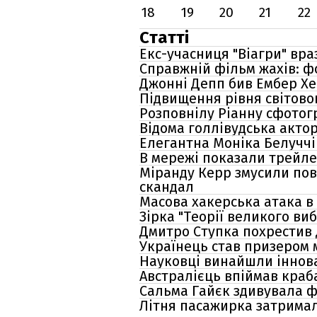
18
19
20
21
22
Статті
Екс-учасниця "Віагри" вр
Справжній фільм жахів: ф
Джонні Депп бив Ембер Хе
Підвищення рівня світово
Розповнілу Ріанну сфотог
Відома голлівудська актор
Елегантна Моніка Белуччі
В мережі показали трейле
Міранду Керр змусили пов
скандал
Масова хакерська атака в 
Зірка "Теорії великого ви
Дмитро Ступка похрестив 
Українець став призером 
Науковці винайшли іннов
Австралієць впіймав краб
Сальма Гайєк здивувала ф
Літня пасажирка затримал