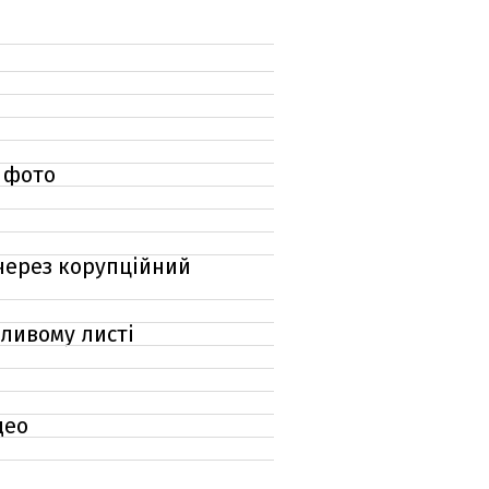
: фото
 через корупційний
шливому листі
део