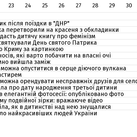
23
24
25
26
27
28
29
30
к після поїздки в "ДНР"
ка перетворили на красеня з обкладинки
идасть дитячу книгу про фемінізм
святкували День святого Патрика
то Криму за картинкою
сів, які варто побачити на власні очі
мно вийшла заміж
р можна опуститися в серце діючого вулкана
настирем
 можна орендувати несправжніх друзів для сел
іла про дату народження третьої дитини
в елегантній фотосесії: опубліковано фото
му подвійної зірки: вражаюче відео
ла, як в дитинстві над нею знущалися
ло найкрасивіших людей України