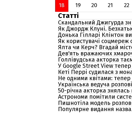
18
19
20
21
22
Статті
Скандальний Джигурда зни
Як Джордж Клуні. Безхать
Донька Гілларі Клінтон в
Як користувачі соцмереж 
Ялта чи Керч? Вгадай міс
Дев'ять вражаючих хмарочо
Голлівудська акторка тає
У Google Street View тепе
Кеті Перрі судилася з мо
Не одними квітами: тепер
Українська ведуча розпов
50-річна акторка знялась 
Астрономи помітили систе
Пишнотіла модель розпові
Популярне видання назва