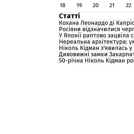
18
19
20
21
22
Статті
Кохана Леонардо ді Капріо
Росіяни відзначилися че
У Японії раптово зацвіла 
Нереальна архітектура: у
Ніколь Кідман з'явилась 
Дивовижні замки Закарпат
50-річна Ніколь Кідман ро