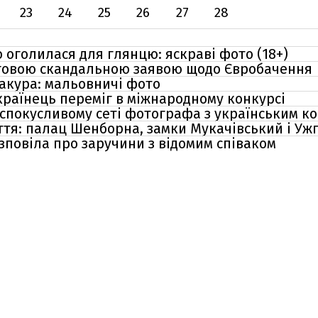
23
24
25
26
27
28
 оголилася для глянцю: яскраві фото (18+)
рговою скандальною заявою щодо Євробачення
сакура: мальовничі фото
країнець переміг в міжнародному конкурсі
у спокусливому сеті фотографа з українським к
тя: палац Шенборна, замки Мукачівський і Уж
зповіла про заручини з відомим співаком