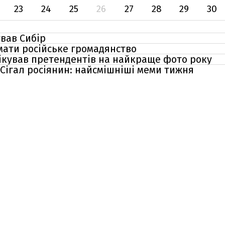
23
24
25
26
27
28
29
30
вав Сибір
мати російське громадянство
лікував претендентів на найкраще фото року
, Сігал росіянин: найсмішніші меми тижня