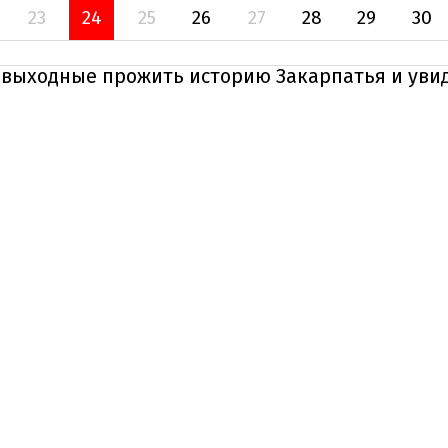
23
24
25
26
27
28
29
30
 выходные прожить историю Закарпатья и увид