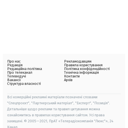
Про нас
Рекламодавцям
Редакція
Правила користування
Редакційна політика
Політика конфіденційності
Про телеканал
Технічна інформація
Телеведучі
Контакти
Вакансії
Архів
Структура власності
Всі комерційні рекламні матеріали позначені словами
"Спецпроєкт", "Партнерський матеріал", "Експерт", "Позиція".
Детальніше щодо реклами та правил цитування можна
ознайомитись в правилах користування сайтом. Усі права
захищені. © 2005—2021, ПрАТ «Телерадіокомпанія "Люкс"», 24
Канал.