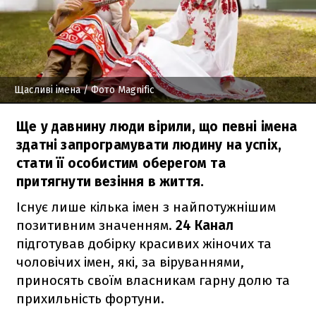
Щасливі імена
/ Фото Magnific
Ще у давнину люди вірили, що певні імена
здатні запрограмувати людину на успіх,
стати її особистим оберегом та
притягнути везіння в життя.
Існує лише кілька імен з найпотужнішим
позитивним значенням.
24 Канал
підготував добірку красивих жіночих та
чоловічих імен, які, за віруваннями,
приносять своїм власникам гарну долю та
прихильність фортуни.