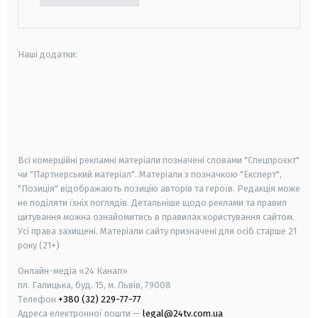
Наші додатки:
android
apple
smart tv
samsung smart tv
Всі комерційні рекламні матеріали позначені словами "Спецпроєкт"
чи "Партнерський матеріал". Матеріали з позначкою "Експерт",
"Позиція" відображають позицію авторів та героїв. Редакція може
не поділяти їхніх поглядів. Детальніше щодо реклами та правил
цитування можна ознайомитись в правилах користування сайтом.
Усі права захищені.
Матеріали сайту призначені для осіб старше
21
року (21+)
Онлайн-медіа «24 Канал»
пл. Галицька, буд. 15, м. Львів, 79008
Телефон
+380 (32) 229-77-77
Адреса електронної пошти —
legal@24tv.com.ua