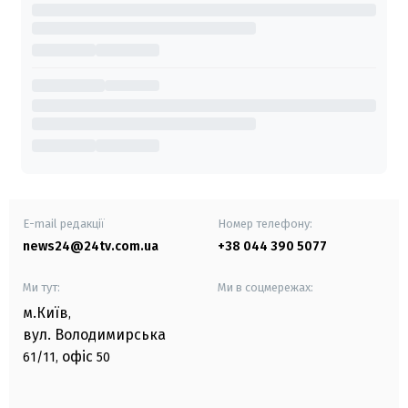
E-mail редакції
Номер телефону:
news24@24tv.com.ua
+38 044 390 5077
Ми тут:
Ми в соцмережах:
м.Київ
,
вул. Володимирська
офіс
61/11,
50