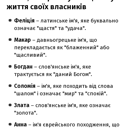
життя своїх власників
Феліція
– латинське ім'я, яке буквально
означає "щастя" та "удача".
Макар
– давньогрецьке ім'я, що
перекладається як "блаженний" або
"щасливий".
Богдан
– слов'янське ім'я, яке
трактується як "даний Богом".
Соломія
– ім'я, яке походить від слова
"шалом" і означає "мир" та "спокій".
Злата
– слов'янське ім'я, яке означає
"золота".
Анна
– ім'я єврейського походження, що