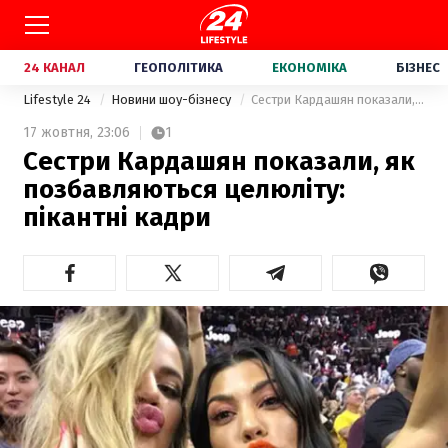
24 КАНАЛ
ГЕОПОЛІТИКА
ЕКОНОМІКА
БІЗНЕС
Lifestyle 24
Новини шоу-бізнесу
Сестри Кардашян показали, як позбавляються целюліту: пікантні кадри
17 жовтня,
23:06
1
Сестри Кардашян показали, як
позбавляються целюліту:
пікантні кадри