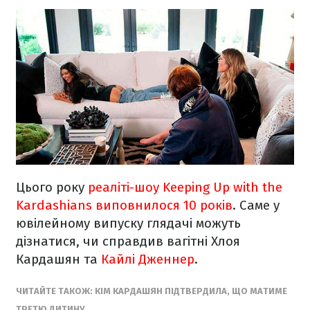
Цього року
реаліті-шоу Keeping Up with the
Kardashians виповнилося 10 років
. Саме у
ювілейному випуску глядачі можуть
дізнатися, чи справдив вагітні Хлоя
Кардашян та
Кайлі Дженнер
.
ЧИТАЙТЕ ТАКОЖ: КІМ КАРДАШЯН ПІДТВЕРДИЛА, ЩО МАТИМЕ
ТРЕТЮ ДИТИНУ