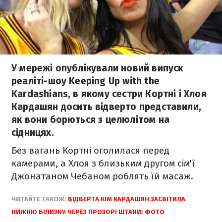
У мережі опублікували новий випуск
реаліті-шоу Keeping Up with the
Kardashians, в якому сестри Кортні і Хлоя
Кардашян досить відверто представили,
як вони борються з целюлітом на
сідницях.
Без вагань Кортні оголилася перед
камерами, а Хлоя з близьким другом сім'ї
Джонатаном Чебаном роблять їй масаж.
ЧИТАЙТЕ ТАКОЖ:
ВІДВЕРТА КІМ КАРДАШЯН ЗАСВІТИЛА
НИЖНЮ БІЛИЗНУ ЧЕРЕЗ ПРОЗОРІ ШТАНИ: ФОТО