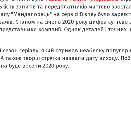
ькість запитів та передплатників миттєво зроста
іалу "Мандалорець" на сервісі Disney було зареєс
вачів. Станом на січень 2020 року цифра суттєво
представники компанії. Однак деталей і точних 
 сезон серіалу, який отримав неабияку популярн
. А також творці стрічки назвали дату виходу. По
жна буде восени 2020 року.