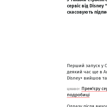
сервіс від Disney
скасовують підпи
Перший запуск у С
деякий час ще в Ав
Disney+ вийшов та
Прем'єру се
ЦІКАВО!
подробиці
Одразу після виход