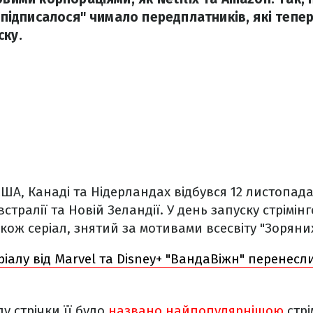
 "підписалося" чимало передплатників, які тепе
ску.
ША, Канаді та Нідерландах відбувся 12 листопада 
стралії та Новій Зеландії. У день запуску стрімін
кож серіал, знятий за мотивами всесвіту "Зоряних
ріалу від Marvel та Disney+ "ВандаВіжн" перенесли
у стрічки її було
названо найпопулярнішою
стрі