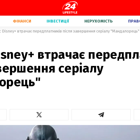
ФІНАНСИ
ІНВЕСТИЦІЇ
НЕРУХОМІСТЬ
ПРАВ
с Disney+ втрачає передплатників після завершення серіалу "Мандалорець"
isney+ втрачає передп
вершення серіалу
орець"