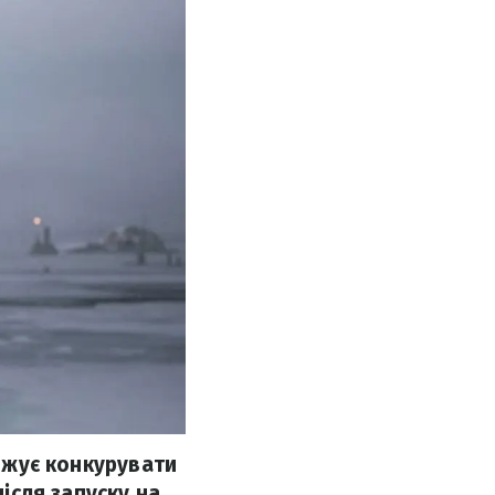
овжує конкурувати
після запуску на