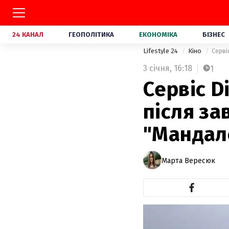
24 КАНАЛ
ГЕОПОЛІТИКА
ЕКОНОМІКА
БІЗНЕС
Lifestyle 24
Кіно
Серві
3 січня,
16:18
1
Сервіс D
після за
"Мандал
Марта Вересюк