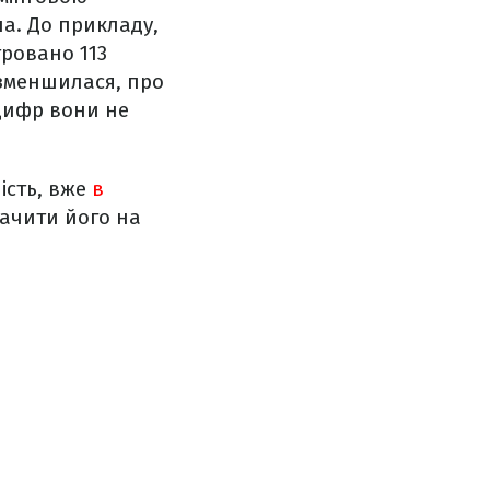
ла. До прикладу,
тровано 113
 зменшилася, про
цифр вони не
ість, вже
в
бачити його на