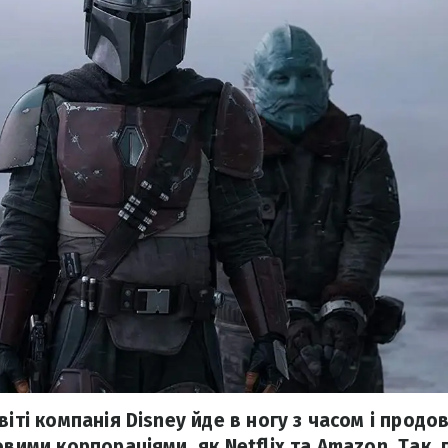
віті компанія Disney йде в ногу з часом і прод
овими корпораціями, як Netflix та Amazon. Так, 