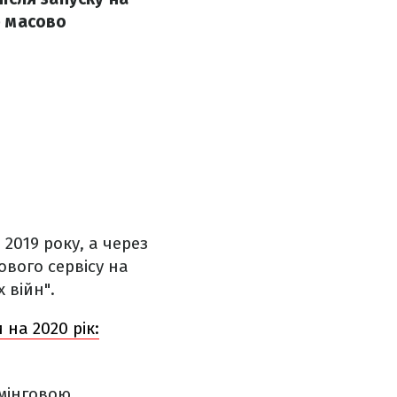
р масово
2019 року, а через
гового сервісу на
 війн".
 на 2020 рік:
мінговою