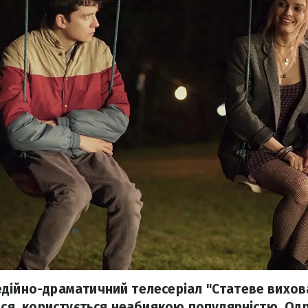
дійно-драматичний телесеріал "Статеве вихов
ться, користується неабиякою популярністю. Одр