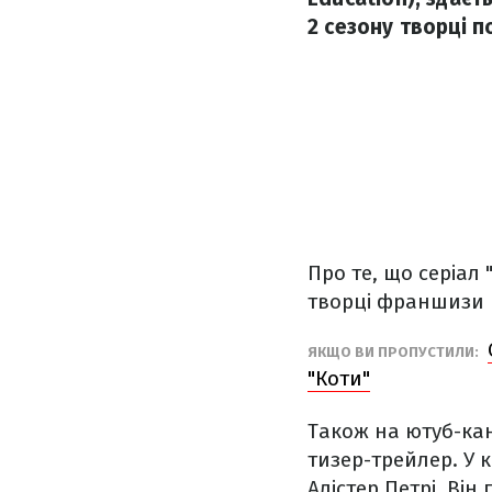
2 сезону творці 
Про те, що серіал
творці франшизи по
ЯКЩО ВИ ПРОПУСТИЛИ:
"Коти"
Також на ютуб-кана
тизер-трейлер. У 
Алістер Петрі. Ві