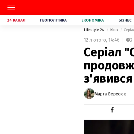
24 КАНАЛ
ГЕОПОЛІТИКА
ЕКОНОМІКА
БІЗНЕС
Lifestyle 24
Кіно
Серіа
12 лютого,
14:46
2
Серіал "
продовжи
з'явивс
Марта Вересюк