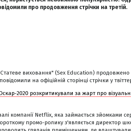
повідомили про продовження стрічки на третій.
 "Статеве виховання" (Sex Education) продовжено 
відомили на офіційній сторінці стрічки у твіттер
Оскар-2020 розкритикували за жарт про візуальні
лі компанії Netflix, яка займається зйомками сер
короткому промо-ролику з'являється директор шк
н проводить глядачів приміщенням, де влаштували 