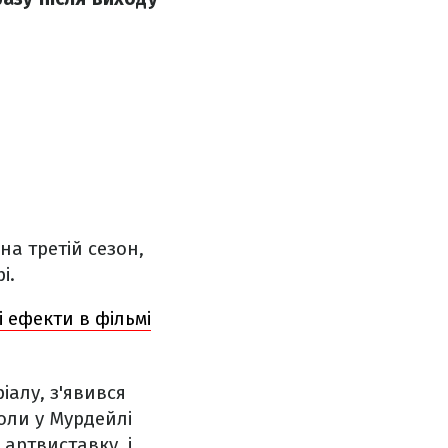
на третій сезон,
і.
 ефекти в фільмі
іалу, з'явився
оли у Мурдейлі
артвиставку, і