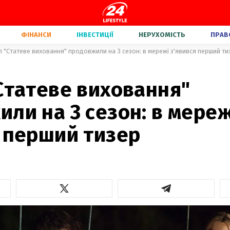
ФІНАНСИ
ІНВЕСТИЦІЇ
НЕРУХОМІСТЬ
ПРАВ
л "Статеве виховання" продовжили на 3 сезон: в мережі з'явився перший ти
Статеве виховання"
ли на 3 сезон: в мереж
я перший тизер