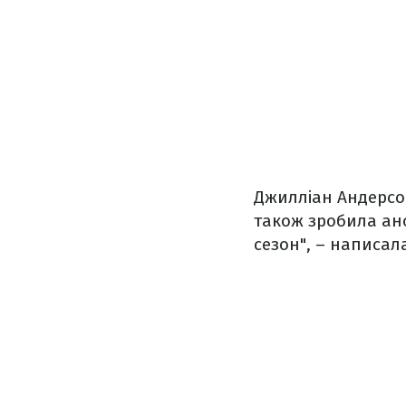
Джилліан Андерсон
також зробила анон
сезон", – написал