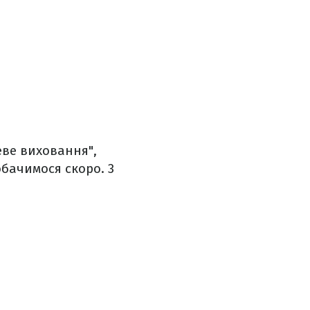
еве виховання",
обачимося скоро. 3