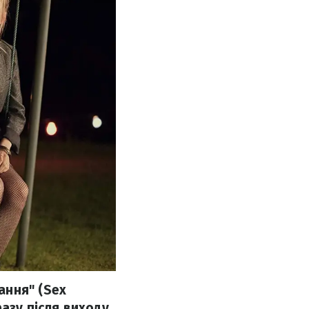
ання" (Sex
азу після виходу