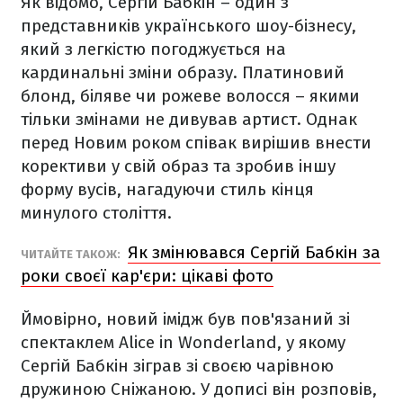
Як відомо, Сергій Бабкін – один з
представників українського шоу-бізнесу,
який з легкістю погоджується на
кардинальні зміни образу. Платиновий
блонд, біляве чи рожеве волосся – якими
тільки змінами не дивував артист. Однак
перед Новим роком співак вирішив внести
корективи у свій образ та зробив іншу
форму вусів, нагадуючи стиль кінця
минулого століття.
Як змінювався Сергій Бабкін за
ЧИТАЙТЕ ТАКОЖ:
роки своєї кар'єри: цікаві фото
Ймовірно, новий імідж був пов'язаний зі
спектаклем Alice in Wonderland, у якому
Сергій Бабкін зіграв зі своєю чарівною
дружиною Сніжаною. У дописі він розповів,