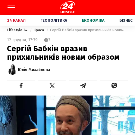
24 КАНАЛ
ГЕОПОЛІТИКА
ЕКОНОМІКА
БІЗНЕС
Lifestyle 24
Краса
Сергій Бабкін вразив прихильників новим образом
12 грудня,
17:39
3
Сергій Бабкін вразив
прихильників новим образом
Юлія Михайлова