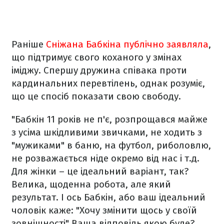
Раніше
Сніжана Бабкіна публічно заявляла
,
що підтримує свого коханого у змінах
іміджу. Спершу дружина співака проти
кардинальних перевтілень, однак розуміє,
що це спосіб показати свою свободу.
"Бабкін 11 років не п'є, розпрощався майже
з усіма шкідливими звичками, не ходить з
"мужиками" в баню, на футбол, риболовлю,
не розважається ніде окремо від нас і т.д.
Для жінки – це ідеальний варіант, так?
Велика, щоденна робота, але який
результат. І ось Бабкін, або ваш ідеальний
чоловік каже: "Хочу змінити щось у своїй
зовнішності" Ваша відповідь якою буде?