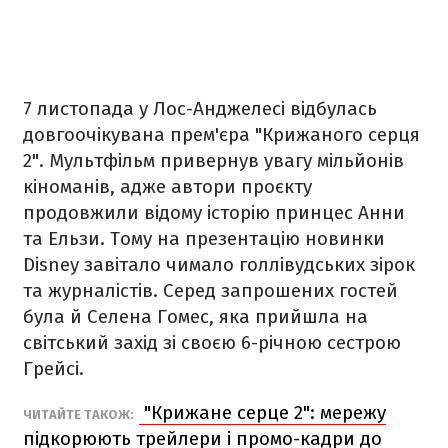
7 листопада у Лос-Анджелесі відбулась
довгоочікувана прем'єра "Крижаного серця
2". Мультфільм привернув увагу мільйонів
кіноманів, адже автори проєкту
продовжили відому історію принцес Анни
та Ельзи. Тому на презентацію новинки
Disney завітало чимало голлівудських зірок
та журналістів. Серед запрошених гостей
була й Селена Гомес, яка прийшла на
світський захід зі своєю 6-річною сестрою
Грейсі.
"Крижане серце 2": мережу
ЧИТАЙТЕ ТАКОЖ:
підкорюють трейлери і промо-кадри до