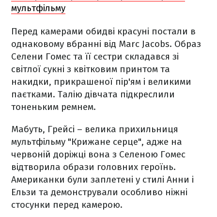
мультфільму
Перед камерами обидві красуні постали в
однаковому вбранні від Marc Jacobs. Образ
Селени Гомес та її сестри складався зі
світлої сукні з квітковим принтом та
накидки, прикрашеної пір'ям і великими
паєтками. Талію дівчата підкреслили
тоненьким ремнем.
Мабуть, Грейсі – велика прихильниця
мультфільму "Крижане серце", адже на
червоній доріжці вона з Селеною Гомес
відтворила образи головних героїнь.
Американки були заплетені у стилі Анни і
Ельзи та демонстрували особливо ніжні
стосунки перед камерою.