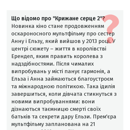
Що відомо про "Крижане серце 2"?
Новинка кіно стане продовженням
оскароносного мультфільму про сестер
Анну і Ельзу, який вийшов у 2013 році. У
центрі сюжету – життя в королівстві
Ерендел, яким править королева з
надздібностями. Після чималих
випробувань у місті панує гармонія, а
Ельза і Анна займаються благоустроєм
та міжнародною політикою. Така ідилія
завершиться, коли дівчата стикнуться з
новими випробуваннями: вони
дізнаються таємницю смерті своїх
батьків та секрети дару Ельзи.
Прем'єра
мультфільму запланована на 21