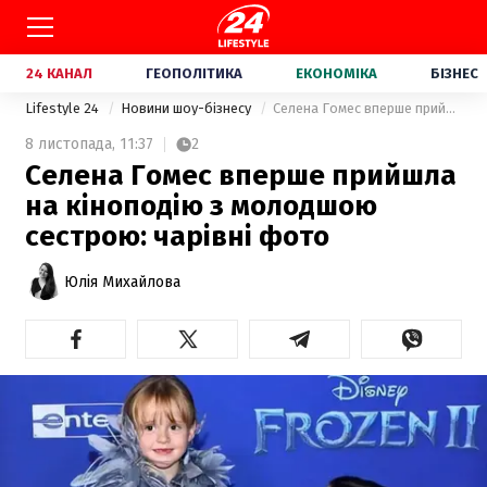
24 КАНАЛ
ГЕОПОЛІТИКА
ЕКОНОМІКА
БІЗНЕС
Lifestyle 24
Новини шоу-бізнесу
Селена Гомес вперше прийшла на кіноподію з молодшою сестрою: чарівні фото
8 листопада,
11:37
2
Селена Гомес вперше прийшла
на кіноподію з молодшою
сестрою: чарівні фото
Юлія Михайлова