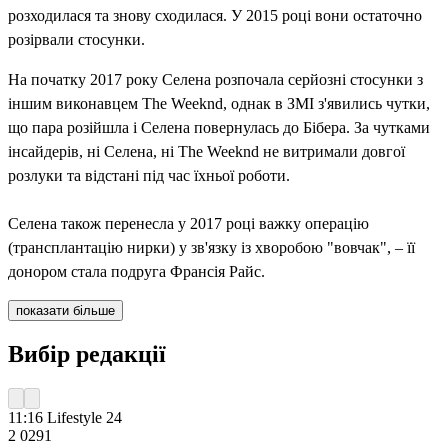
розходилася та знову сходилася. У 2015 році вони остаточно
розірвали стосунки.
На початку 2017 року Селена розпочала серйозні стосунки з
іншим виконавцем The Weeknd, однак в ЗМІ з'явились чутки,
що пара розійшла і Селена повернулась до Бібера. За чутками
інсайдерів, ні Селена, ні The Weeknd не витримали довгої
розлуки та відстані під час їхньої роботи.
Селена також перенесла у 2017 році важку операцію
(трансплантацію нирки) у зв'язку із хворобою "вовчак", – її
донором стала подруга Франсія Райс.
показати більше
Вибір редакції
11:16
Lifestyle 24
2 029
1