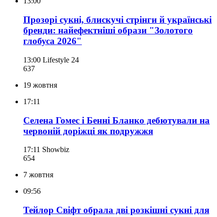
13:00
Прозорі сукні, блискучі стрінги й українські
бренди: найефектніші образи "Золотого
глобуса 2026"
13:00
Lifestyle 24
637
19 жовтня
17:11
Селена Гомес і Бенні Бланко дебютували на
червоній доріжці як подружжя
17:11
Showbiz
654
7 жовтня
09:56
Тейлор Свіфт обрала дві розкішні сукні для