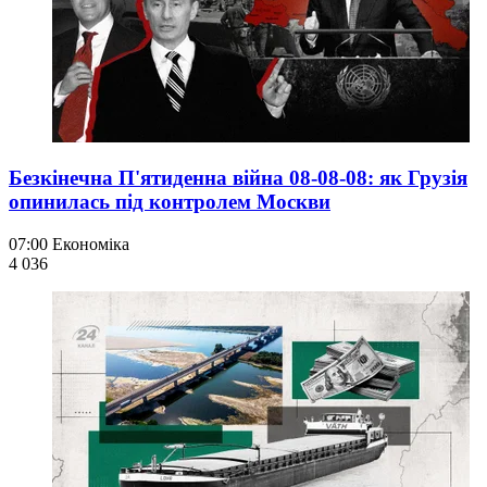
Безкінечна П'ятиденна війна 08-08-08: як Грузія
опинилась під контролем Москви
07:00
Економіка
4 036