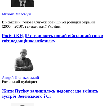
Микола Маломуж
Військовий, голова Служби зовнішньої розвідки України
(2005 – 2010), генерал армії України.
Росія і КНДР створюють новий військовий союз:
світ недооцінює небезпеку
Андрій Піонтковський
Російський публіцист
Жити Путіну залишилось недовго: що змінить
зустріч Зеленського і Сі