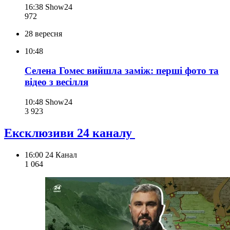
16:38
Show24
972
28 вересня
10:48
Селена Гомес вийшла заміж: перші фото та
відео з весілля
10:48
Show24
3 923
Ексклюзиви 24 каналу
16:00
24 Канал
1 064