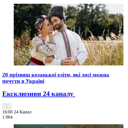
20 прізвищ козацької еліти, які досі можна
почути в Україні
Ексклюзиви 24 каналу
16:00
24 Канал
1 064