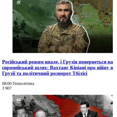
Російський режим впаде, і Грузія повернеться на
європейський шлях: Вахтанг Кіпіані про війну в
Грузії та політичний розворот Тбілісі
08:00
Геополітика
3 907