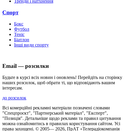
Тренди і натхнення
Спорт
Бокс
Футбол
Теніс
Біатлон
Інші види спорту
Email — розсилки
Будьте в курсі всіх новин і оновлень! Перейдіть на сторінку
наших розсилок, щоб обрати ті, що відповідають вашим
інтересам.
до розсилок
Всі комерційні рекламні матеріали позначені словами
"Спецпроєкт", "Партнерський матеріал", "Експерт",
"Позиція". Детальніше щодо реклами та правил цитування
можна ознайомитись в правилах користування сайтом. Усі
права захищені. © 2005—
2026
, ПрАТ «Телерадіокомпанія