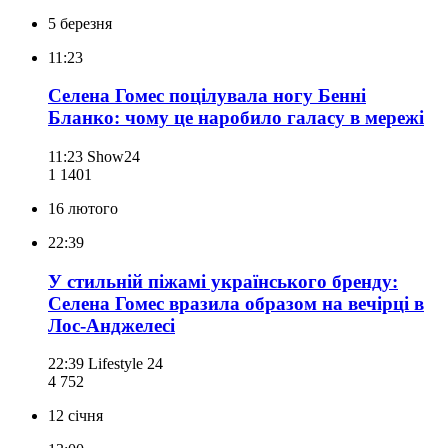
5 березня
11:23
Селена Гомес поцілувала ногу Бенні
Бланко: чому це наробило галасу в мережі
11:23
Show24
1 140
1
16 лютого
22:39
У стильній піжамі українського бренду:
Селена Гомес вразила образом на вечірці в
Лос-Анджелесі
22:39
Lifestyle 24
4 752
12 січня