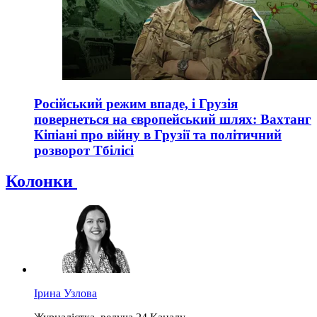
Російський режим впаде, і Грузія
повернеться на європейський шлях: Вахтанг
Кіпіані про війну в Грузії та політичний
розворот Тбілісі
Колонки
Ірина Узлова