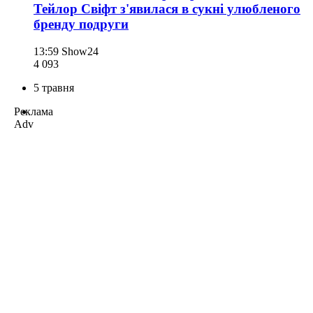
Тейлор Свіфт з'явилася в сукні улюбленого
бренду подруги
13:59
Show24
4 093
5 травня
Реклама
Adv