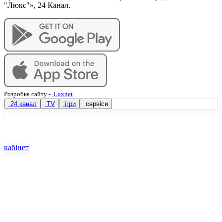
"Люкс"», 24 Канал.
Розробка сайту
-
Luxnet
24 канал
TV
ігри
сервіси
кабінет