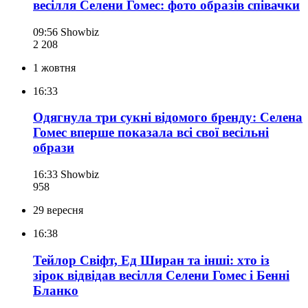
весілля Селени Гомес: фото образів співачки
09:56
Showbiz
2 208
1 жовтня
16:33
Одягнула три сукні відомого бренду: Селена
Гомес вперше показала всі свої весільні
образи
16:33
Showbiz
958
29 вересня
16:38
Тейлор Свіфт, Ед Ширан та інші: хто із
зірок відвідав весілля Селени Гомес і Бенні
Бланко