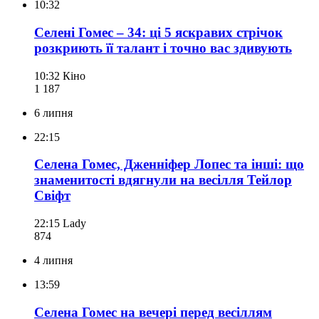
10:32
Селені Гомес – 34: ці 5 яскравих стрічок
розкриють її талант і точно вас здивують
10:32
Кіно
1 187
6 липня
22:15
Селена Гомес, Дженніфер Лопес та інші: що
знаменитості вдягнули на весілля Тейлор
Свіфт
22:15
Lady
874
4 липня
13:59
Селена Гомес на вечері перед весіллям