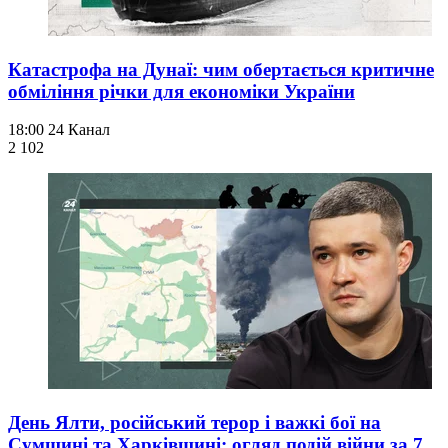
Катастрофа на Дунаї: чим обертається критичне
обміління річки для економіки України
18:00
24 Канал
2 102
День Ялти, російський терор і важкі бої на
Сумщині та Харківщині: огляд подій війни за 7