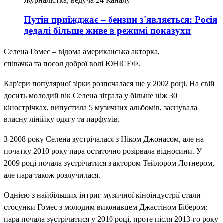
Журналістка, ведуча 24 Каналу
Путін приїжджає – бензин з'являється: Росія
дедалі більше живе в режимі показухи
Селена Гомес – відома американська акторка,
співачка та посол доброї волі ЮНІСЕФ.
Кар'єри популярної зірки розпочалася ще у 2002 році. На свій
досить молодий вік Селена зіграла у більше ніж 30
кінострічках, випустила 5 музичних альбомів, заснувала
власну лінійку одягу та парфумів.
З 2008 року Селена зустрічалася з Ніком Джонасом, але на
початку 2010 року пара остаточно розірвала відносини. У
2009 році почала зустрічатися з актором Тейлором Лотнером,
але пара також розлучилася.
Однією з найбільших інтриг музичної кіноіндустрії стали
стосунки Гомес з молодим виконавцем Джастіном Бібером:
пара почала зустрічатися у 2010 році, проте після 2013-го року