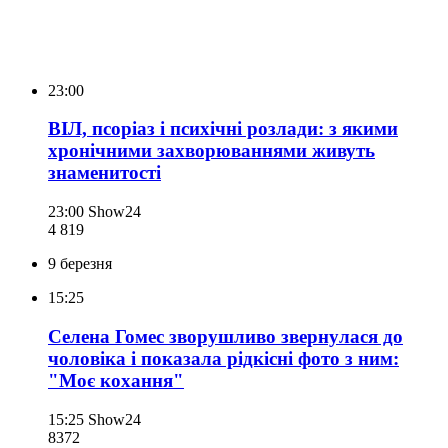
23:00
ВІЛ, псоріаз і психічні розлади: з якими
хронічними захворюваннями живуть
знаменитості
23:00
Show24
4 819
9 березня
15:25
Селена Гомес зворушливо звернулася до
чоловіка і показала рідкісні фото з ним:
"Моє кохання"
15:25
Show24
837
2