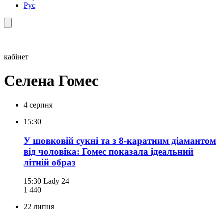
Рус
кабінет
Селена Гомес
4 серпня
15:30
У шовковій сукні та з 8-каратним діамантом
від чоловіка: Гомес показала ідеальний
літній образ
15:30
Lady 24
1 440
22 липня