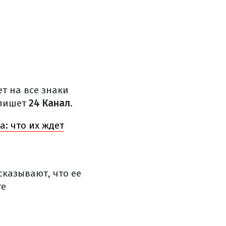
т на все знаки
 пишет
24 Канал
.
: что их ждет
сказывают, что ее
те