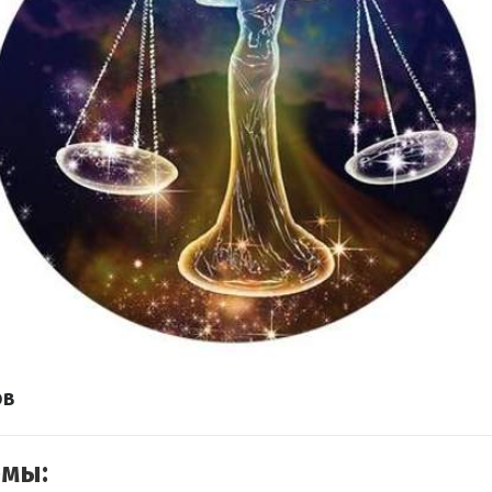
ов
емы: