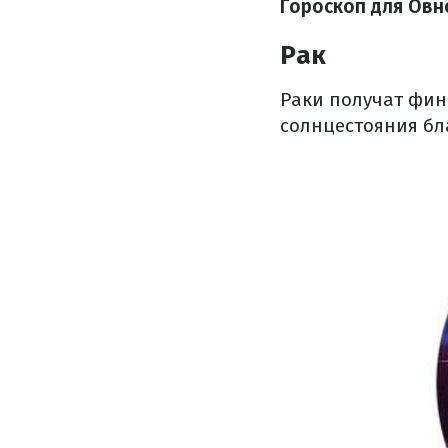
Гороскоп для Овн
Рак
Раки получат фина
солнцестояния бл