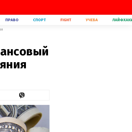
ПРАВО
СПОРТ
FIGHT
УЧЕБА
ЛАЙФХАК
ия
нансовый
ояния