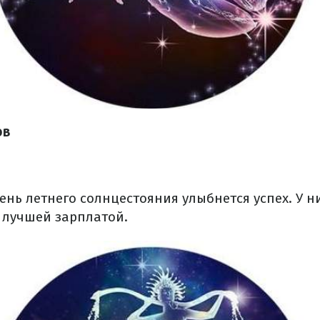
ов
нь летнего солнцестояния улыбнется успех. У н
с лучшей зарплатой.