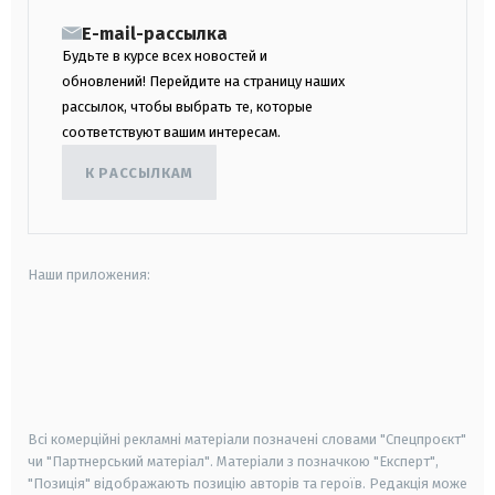
E-mail-рассылка
Будьте в курсе всех новостей и
обновлений! Перейдите на страницу наших
рассылок, чтобы выбрать те, которые
соответствуют вашим интересам.
К РАССЫЛКАМ
Наши приложения:
android
apple
smart tv
samsung smart tv
Всі комерційні рекламні матеріали позначені словами "Спецпроєкт"
чи "Партнерський матеріал". Матеріали з позначкою "Експерт",
"Позиція" відображають позицію авторів та героїв. Редакція може