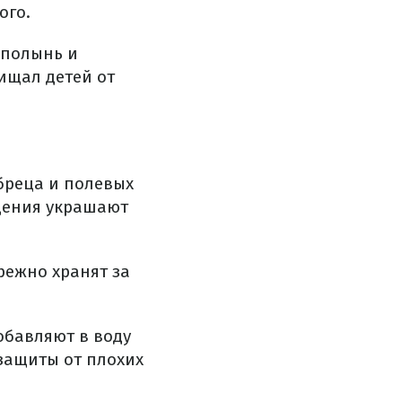
ого.
 полынь и
ищал детей от
бреца и полевых
ящения украшают
режно хранят за
обавляют в воду
защиты от плохих