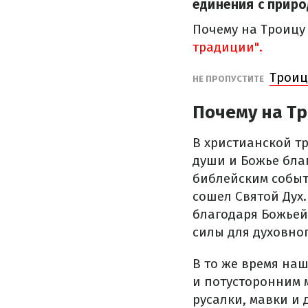
единения с приро
Почему на Троицу
традиции".
Троиц
НЕ ПРОПУСТИТЕ
Почему на Т
В христианской т
души и Божье бла
библейским событ
сошел Святой Дух
благодаря Божьей
силы для духовног
В то же время на
и потусторонним м
русалки, мавки и 