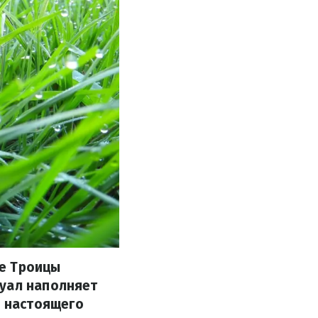
не Троицы
туал наполняет
 настоящего