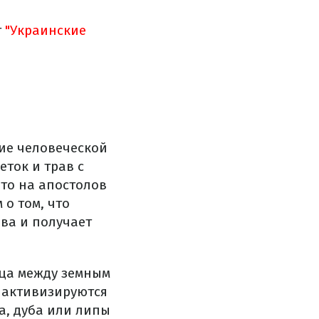
т
"Украинские
ие человеческой
ток и трав с
то на апостолов
о том, что
ва и получает
ица между земным
, активизируются
а, дуба или липы