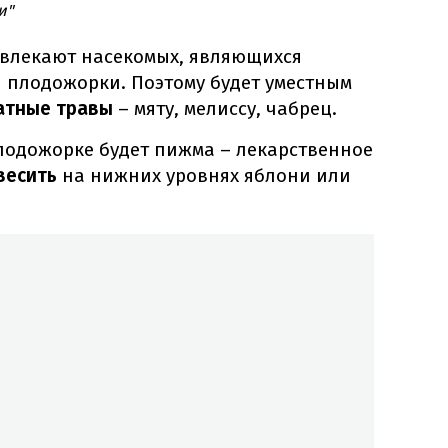
и"
ивлекают насекомых, являющихся
 плодожорки. Поэтому будет уместным
тные травы
– мяту, мелиссу, чабрец.
лодожорке будет пижма – лекарственное
весить
на нижних уровнях яблони или