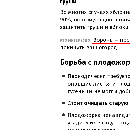
груши.
Во многих случаях яблоч
90%, поэтому недооценива
защитить груши и яблоки
Вороны – проч
ЭТО ИНТЕРЕСНО
покинуть ваш огород
Борьба с плодожор
Периодически требуетс
опавшие листья и плоды
гусеницы не могли доб
Стоит
очищать старую 
Плодожорка ненавидит
усадить их в саду. Тогд