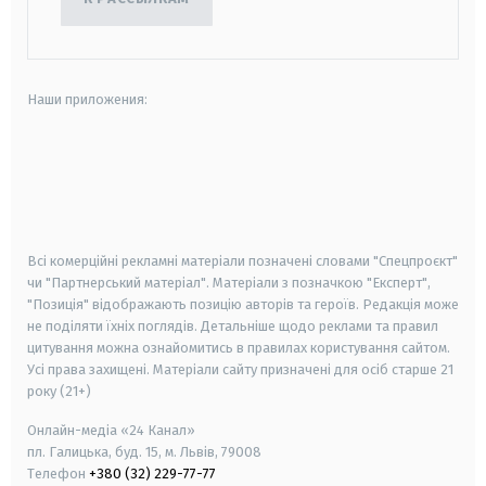
Наши приложения:
android
apple
smart tv
samsung smart tv
Всі комерційні рекламні матеріали позначені словами "Спецпроєкт"
чи "Партнерський матеріал". Матеріали з позначкою "Експерт",
"Позиція" відображають позицію авторів та героїв. Редакція може
не поділяти їхніх поглядів. Детальніше щодо реклами та правил
цитування можна ознайомитись в правилах користування сайтом.
Усі права захищені.
Матеріали сайту призначені для осіб старше
21
року (21+)
Онлайн-медіа «24 Канал»
пл. Галицька, буд. 15, м. Львів, 79008
Телефон
+380 (32) 229-77-77