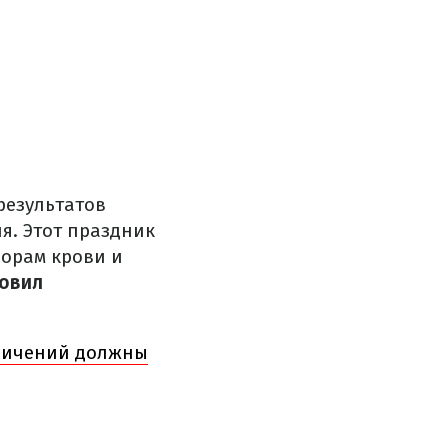
результатов
я. Этот праздник
норам крови и
товил
аничений должны