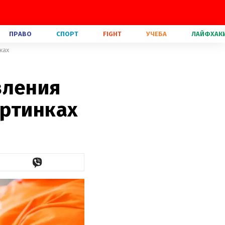
ПРАВО
СПОРТ
FIGHT
УЧЕБА
ЛАЙФХАК
ках
вления
артинках