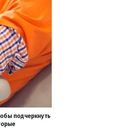
тобы подчеркнуть
торые