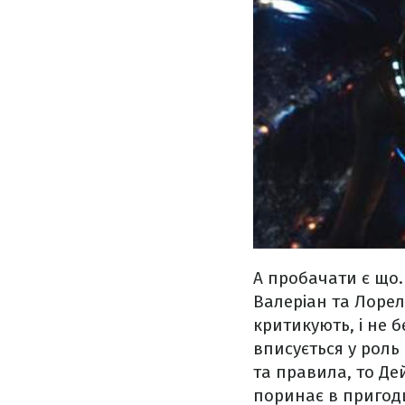
А пробачати є що. 
Валеріан та Лорел
критикують, і не 
вписується у роль
та правила, то Де
поринає в пригоди