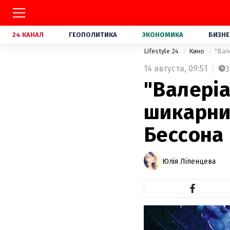
24 КАНАЛ
ГЕОПОЛИТИКА
ЭКОНОМИКА
БИЗНЕ
Lifestyle 24
Кино
"Вал
14 августа,
09:51
3
"Валеріа
шикарний
Бессона
Юлія Ліпенцева