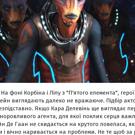
На фоні Корбіна і Лілу з "П'ятого елемента", герої
ейн виглядають далеко не вражаюче. Підбір акт
безпідставно. Якщо Кара Делевінь ще виглядає пе
 норовливого агента, для якої поклик серця важл
йн Де Гаан не скидається на крутого ловеласа, я
 і вічно наривається на проблеми. Не те щоб за