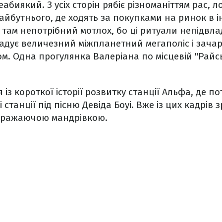
еабиякий. З усіх сторін рябіє різноманіттям рас, л
майбутнього, де ходять за покупками на ринок в і
 там непотрібний мотлох, бо ці ритуали непідвлад
адує величезний міжпланетний мегаполіс і зачар
ом. Одна прогулянка Валеріана по місцевій "Райсь
із короткої історії розвитку станції Альфа, де п
 станції під пісню Девіда Боуі. Вже із цих кадрів 
 вражаючою мандрівкою.