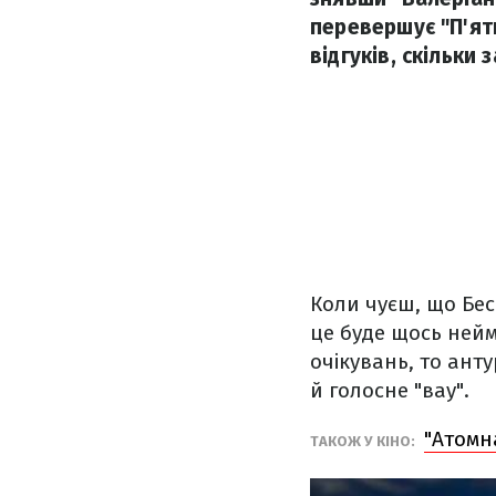
перевершує "П'ят
відгуків, скільки 
Коли чуєш, що Бе
це буде щось нейм
очікувань, то ант
й голосне "вау".
"Атомн
ТАКОЖ У КІНО: