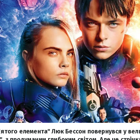
П'ятого елемента" Люк Бессон повернувся у вел
, з продуманим глибоким світом. Але це стрічк