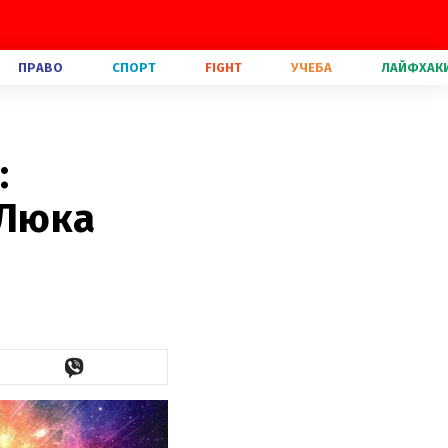
ПРАВО
СПОРТ
FIGHT
УЧЕБА
ЛАЙФХАК
:
 Люка