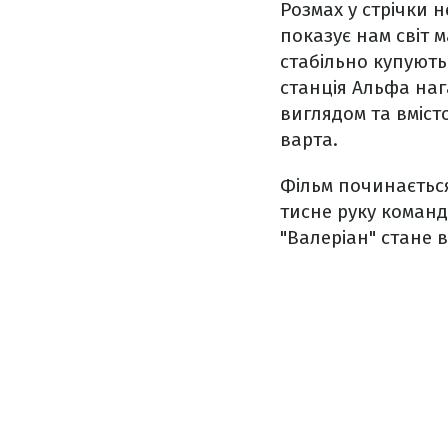
Розмах у стрічки н
показує нам світ 
стабільно купують
станція Альфа наг
виглядом та вміст
варта.
Фільм починається 
тисне руку команді
"Валеріан" стане