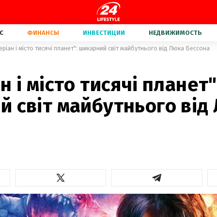
С
ФИНАНСЫ
ИНВЕСТИЦИИ
НЕДВИЖИМОСТЬ
еріан і місто тисячі планет": шикарний світ майбутнього від Люка Бессона
н і місто тисячі планет"
 світ майбутнього від