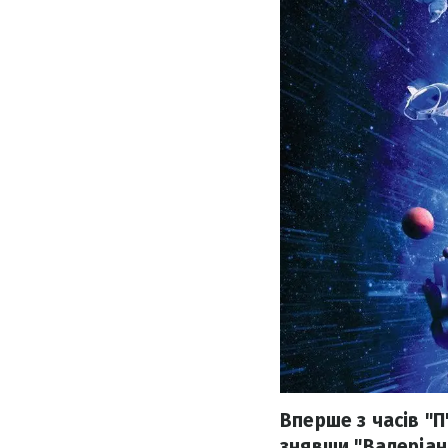
Вперше з часів "
знявши "Валеріан"