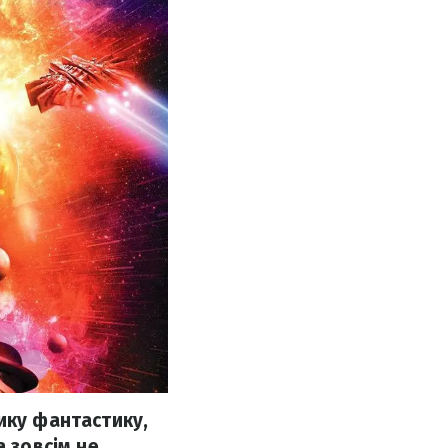
ику фантастику,
а зовсім не