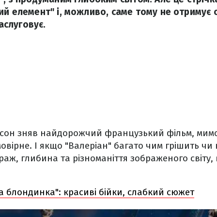
ий елемент" і, можливо, саме тому не отримує 
заслуговує.
ссон зняв найдорожчий французький фільм, мимо
овірне. І якщо "Валеріан" багато чим грішить чи 
ураж, глибина та різноманіття зображеного світу
а блондинка": красиві бійки, слабкий сюжет