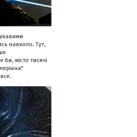
цікавими
сь навколо. Тут,
ише
би, місто тисячі
алеріана"
все.