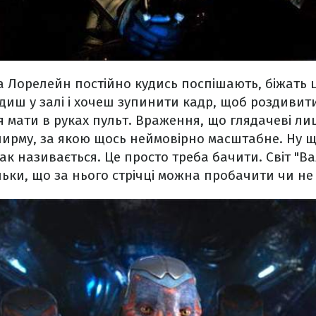
а Лорелейн постійно кудись поспішають, біжать 
идиш у залі і хочеш зупинити кадр, щоб роздивити
ся мати в руках пульт. Враження, що глядачеві л
рму, за якою щось неймовірно масштабне. Ну ще 
ак називається. Це просто треба бачити. Світ "В
ьки, що за нього стрічці можна пробачити чи не 