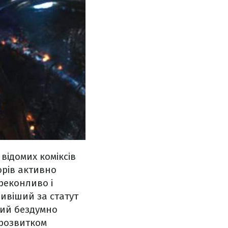
 відомих коміксів
орів активно
реконливо і
ивіший за статут
кий бездумно
 розвитком