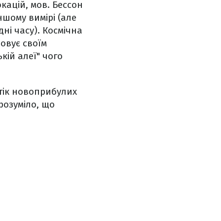
окацій, мов. Бессон
ншому вимірі (але
ні часу). Космічна
овує своїм
кій алеї" чого
отік новоприбулих
зрозуміло, що