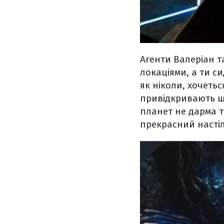
Агенти Валеріан т
локаціями, а ти с
як ніколи, хочеть
привідкривають ши
планет не дарма т
прекрасний настіл