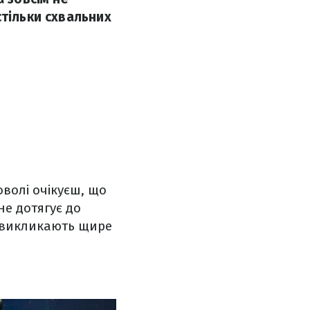
стільки схвальних
волі очікуєш, що
не дотягує до
, викликають щире