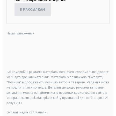
К РАССЫЛКАМ
Наши приложения:
android
apple
smart tv
samsung smart tv
Всі комерційні рекламні матеріали позначені словами "Спецпроєкт"
чи "Партнерський матеріал". Матеріали з позначкою "Експерт",
"Позиція" відображають позицію авторів та героїв. Редакція може
не поділяти їхніх поглядів. Детальніше щодо реклами та правил
цитування можна ознайомитись в правилах користування сайтом.
Усі права захищені.
Матеріали сайту призначені для осіб старше
21
року (21+)
Онлайн-медіа «24 Канал»