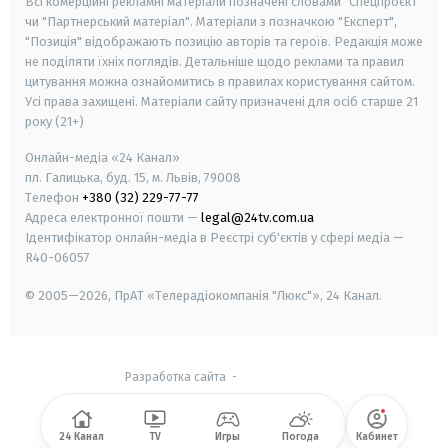
Всі комерційні рекламні матеріали позначені словами "Спецпроєкт"
чи "Партнерський матеріал". Матеріали з позначкою "Експерт",
"Позиція" відображають позицію авторів та героїв. Редакція може
не поділяти їхніх поглядів. Детальніше щодо реклами та правил
цитування можна ознайомитись в правилах користування сайтом.
Усі права захищені.
Матеріали сайту призначені для осіб старше
21
року (21+)
Онлайн-медіа «24 Канал»
пл. Галицька, буд. 15, м. Львів, 79008
Телефон
+380 (32) 229-77-77
Адреса електронної пошти —
legal@24tv.com.ua
Ідентифікатор онлайн-медіа в Реєстрі суб'єктів у сфері медіа —
R40-06057
© 2005—2026,
ПрАТ «Телерадіокомпанія "Люкс"», 24 Канал.
Разработка сайта
-
24 Канал
TV
Игры
Погода
Кабинет