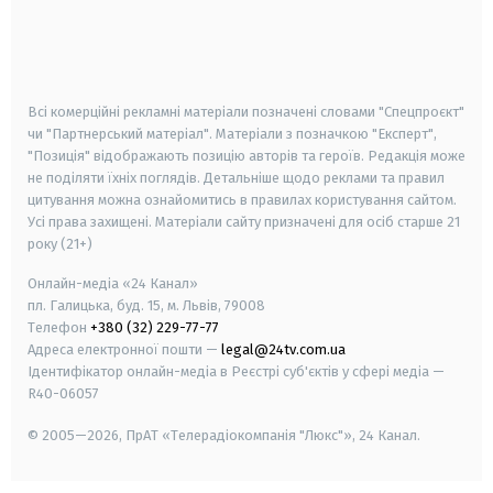
android
apple
smart tv
samsung smart tv
Всі комерційні рекламні матеріали позначені словами "Спецпроєкт"
чи "Партнерський матеріал". Матеріали з позначкою "Експерт",
"Позиція" відображають позицію авторів та героїв. Редакція може
не поділяти їхніх поглядів. Детальніше щодо реклами та правил
цитування можна ознайомитись в правилах користування сайтом.
Усі права захищені.
Матеріали сайту призначені для осіб старше
21
року (21+)
Онлайн-медіа «24 Канал»
пл. Галицька, буд. 15, м. Львів, 79008
Телефон
+380 (32) 229-77-77
Адреса електронної пошти —
legal@24tv.com.ua
Ідентифікатор онлайн-медіа в Реєстрі суб'єктів у сфері медіа —
R40-06057
© 2005—2026,
ПрАТ «Телерадіокомпанія "Люкс"», 24 Канал.