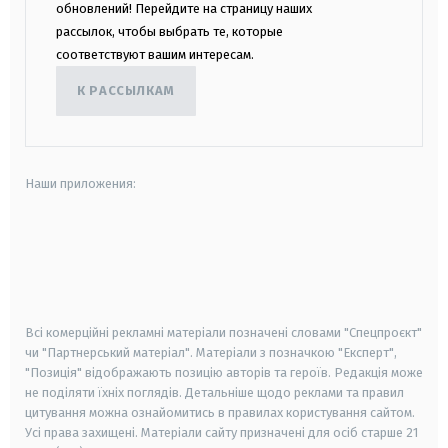
обновлений! Перейдите на страницу наших
рассылок, чтобы выбрать те, которые
соответствуют вашим интересам.
К РАССЫЛКАМ
Наши приложения:
android
apple
smart tv
samsung smart tv
Всі комерційні рекламні матеріали позначені словами "Спецпроєкт"
чи "Партнерський матеріал". Матеріали з позначкою "Експерт",
"Позиція" відображають позицію авторів та героїв. Редакція може
не поділяти їхніх поглядів. Детальніше щодо реклами та правил
цитування можна ознайомитись в правилах користування сайтом.
Усі права захищені.
Матеріали сайту призначені для осіб старше
21