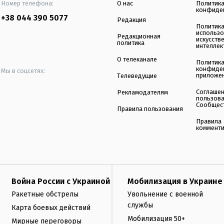
Номер телефона:
О нас
Политик
конфиде
+38 044 390 5077
Редакция
Политик
использ
Редакционная
искусств
политика
интеллек
О телеканале
Политик
конфиде
Мы в соцсетях:
приложе
Телеведущие
Соглаше
Рекламодателям
пользов
Сообщес
Правила пользования
Правила
коммент
Война России с Украиной
Мобилизация в Украине
Ракетные обстрелы
Увольнение с военной
службы
Карта боевых действий
Мобилизация 50+
Мирные переговоры