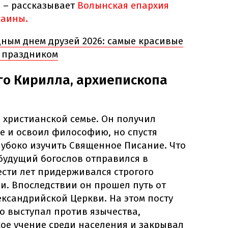
я – рассказывает
Волынская епархия
раины.
ным днем друзей 2026: самые красивые
 праздником
го Кирилла, архиепископа
 христианской семье. Он получил
е и освоил философию, но спустя
лубоко изучить Священное Писание. Что
будущий богослов отправился в
ести лет придерживался строгого
и. Впоследствии он прошел путь от
ксандрийской Церкви. На этом посту
о выступал против язычества,
ое учение среди населения и закрывал