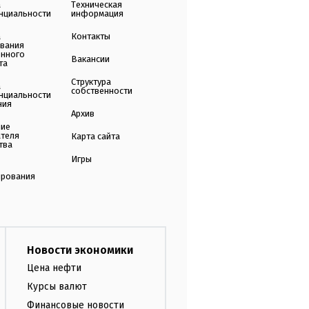
а
Техническая
нциальности
информация
а
Контакты
ования
енного
Вакансии
та
Структура
а
собственности
нциальности
ния
Архив
ние
ателя
Карта сайта
тва
Игры
ирования
Новости экономики
Цена нефти
Курсы валют
Финансовые новости