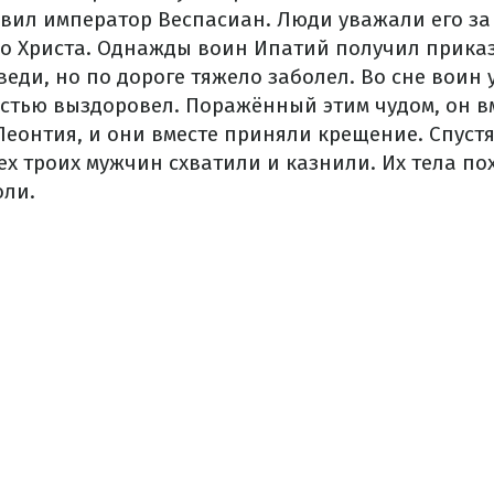
равил император Веспасиан. Люди уважали его за 
о Христа. Однажды воин Ипатий получил приказ
еди, но по дороге тяжело заболел. Во сне воин 
остью выздоровел. Поражённый этим чудом, он в
еонтия, и они вместе приняли крещение. Спустя
ех троих мужчин схватили и казнили. Их тела п
оли.