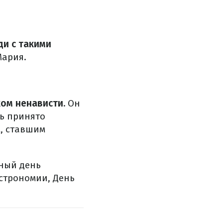
ди с такими
Мария.
ом ненависти.
Он
нь принято
, ставшим
ный день
строномии, День