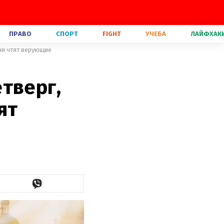
ПРАВО
СПОРТ
FIGHT
УЧЕБА
ЛАЙФХАК
дня чтят верующие
тверг,
ят