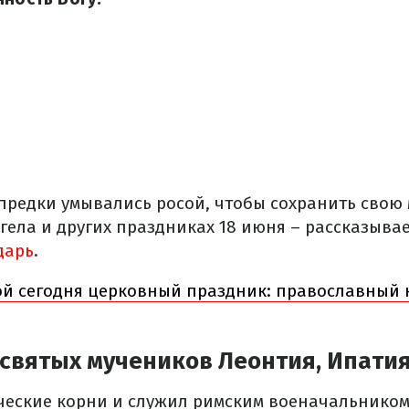
 предки умывались росой, чтобы сохранить свою
нгела и других праздниках 18 июня – рассказыва
дарь
.
ой сегодня церковный праздник: православный 
 святых мучеников Леонтия, Ипати
ческие корни и служил римским военачальником