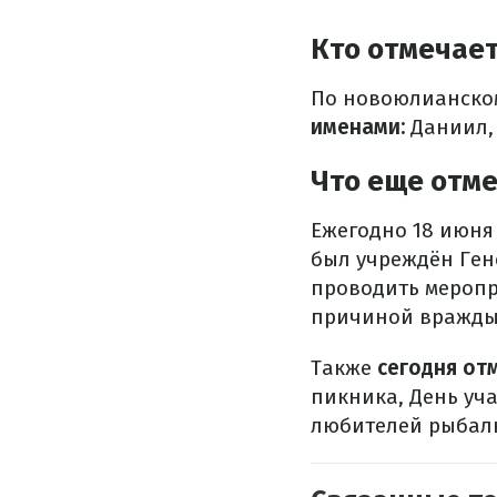
Кто отмечает
По новоюлианском
именами:
Даниил, 
Что еще отм
Ежегодно 18 июня
был учреждён Гене
проводить меропр
причиной вражды
Также
сегодня от
пикника, День уч
любителей рыбалк