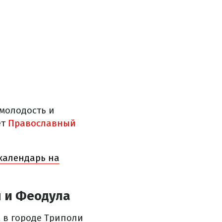
 молодость и
ет
Православный
календарь на
я и Феодула
 в городе Триполи