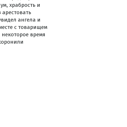
ум, храбрость и
 арестовать
увидел ангела и
месте с товарищем
 некоторое время
охоронили