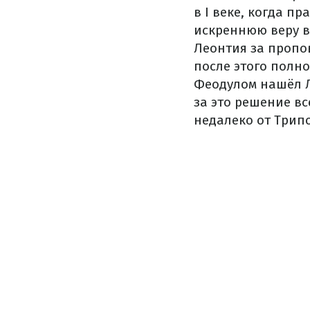
в I веке, когда п
искреннюю веру в
Леонтия за пропов
после этого полн
Феодулом нашёл Л
за это решение вс
недалеко от Трип