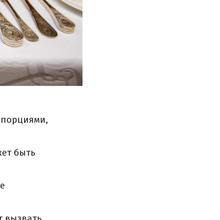
я порциями,
жет быть
те
т вызвать