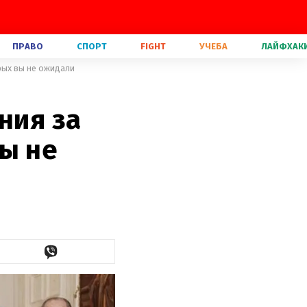
ПРАВО
СПОРТ
FIGHT
УЧЕБА
ЛАЙФХАК
рых вы не ожидали
ния за
ы не