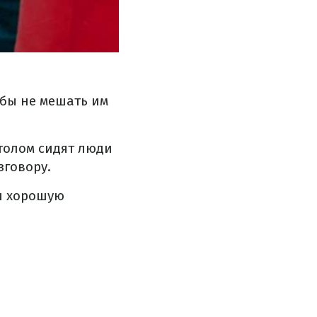
обы не мешать им
толом сидят люди
зговору.
и хорошую