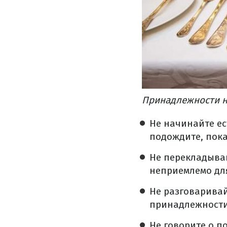
Принадлежности н
Не начинайте ес
подождите, пока
Не перекладывай
неприемлемо для
Не разговаривай
принадлежности 
Не говорите о п