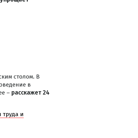
ким столом. В
поведение в
ее –
расскажет 24
 труда и