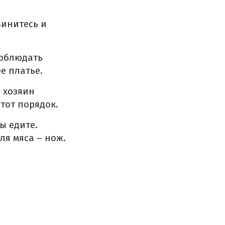
винитесь и
соблюдать
е платье.
о хозяин
тот порядок.
ы едите.
ля мяса – нож.