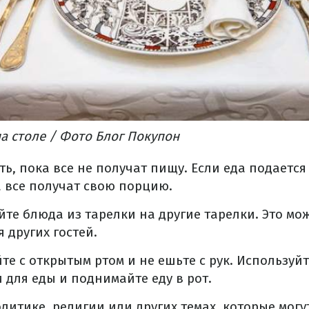
а столе / Фото Блог Покупон
ть, пока все не получат пищу. Если еда подаетс
 все получат свою порцию.
те блюда из тарелки на другие тарелки. Это мо
 других гостей.
те с открытым ртом и не ешьте с рук. Используй
для еды и поднимайте еду в рот.
олитике, религии или других темах, которые могу