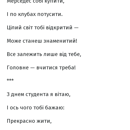
Мерседес собі купити,
І по клубах потусити.
Цілий світ тобі відкритий —
Може станеш знаменитий!
Все залежить лише від тебе,
Головне — вчитися треба!
***
З днем студента я вітаю,
І ось чого тобі бажаю:
Прекрасно жити,