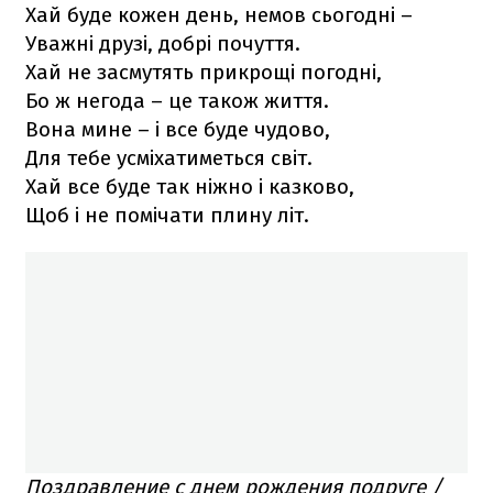
Хай буде кожен день, немов сьогодні –
Уважні друзі, добрі почуття.
Хай не засмутять прикрощі погодні,
Бо ж негода – це також життя.
Вона мине – і все буде чудово,
Для тебе усміхатиметься світ.
Хай все буде так ніжно і казково,
Щоб і не помічати плину літ.
Поздравление с днем рождения подруге /