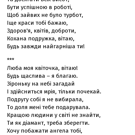
Бути успішною в роботі,
Щоб зайвих не було турбот,
Іще краси тобі бажаю,
Здоров'я, квітів, доброти,
Кохана подружка, вітаю,
Будь завжди найгарніша ти!
***
Люба моя квіточка, вітаю!
Будь щаслива – я благаю.
Зіроньку на небі загадай
І здійсниться мрія, тільки почекай.
Подругу собі я не вибирала,
То доля мені тебе подарувала.
Кращою людини у світі не знайти,
Ти як діамант, треба зберегти.
Хочу побажати ангела тобі,