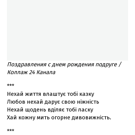
Поздравления с днем рождения подруге /
Коллаж 24 Канала
***
Нехай життя влаштує тобі казку
Любов нехай дарує свою ніжність
Нехай щодень вділяє тобі ласку
Хай кожну мить огорне дивовижність.
***