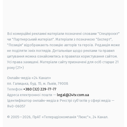
android
apple
smart tv
samsung smart tv
Всі комерційні рекламні матеріали позначені словами "Спецпроєкт"
чи "Партнерський матеріал". Матеріали з позначкою "Експерт",
"Позиція" відображають позицію авторів та героїв. Редакція може
не поділяти їхніх поглядів. Детальніше щодо реклами та правил
цитування можна ознайомитись в правилах користування сайтом.
Усі права захищені.
Матеріали сайту призначені для осіб старше
21
року (21+)
Онлайн-медіа «24 Канал»
пл. Галицька, буд. 15, м. Львів, 79008
Телефон
+380 (32) 229-77-77
Адреса електронної пошти —
legal@24tv.com.ua
Ідентифікатор онлайн-медіа в Реєстрі суб'єктів у сфері медіа —
R40-06057
© 2005—2026,
ПрАТ «Телерадіокомпанія "Люкс"», 24 Канал.