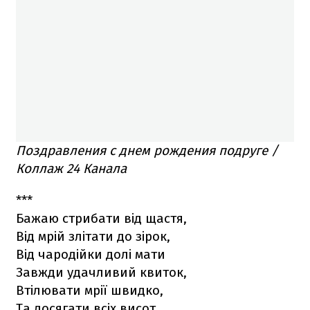
Поздравления с днем рождения подруге /
Коллаж 24 Канала
***
Бажаю стрибати від щастя,
Від мрій злітати до зірок,
Від чародійки долі мати
Завжди удачливий квиток,
Втілювати мрії швидко,
Та досягати всіх висот,