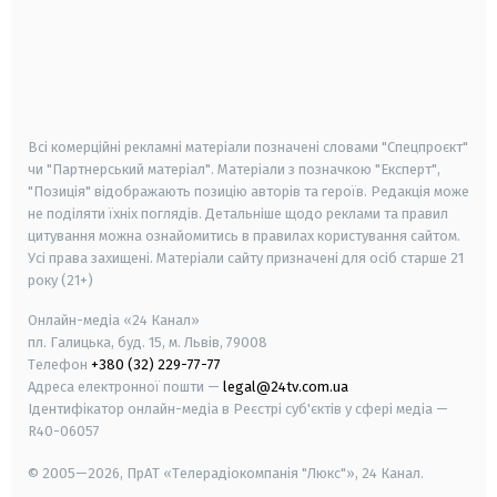
android
apple
smart tv
samsung smart tv
Всі комерційні рекламні матеріали позначені словами "Спецпроєкт"
чи "Партнерський матеріал". Матеріали з позначкою "Експерт",
"Позиція" відображають позицію авторів та героїв. Редакція може
не поділяти їхніх поглядів. Детальніше щодо реклами та правил
цитування можна ознайомитись в правилах користування сайтом.
Усі права захищені.
Матеріали сайту призначені для осіб старше
21
року (21+)
Онлайн-медіа «24 Канал»
пл. Галицька, буд. 15, м. Львів, 79008
Телефон
+380 (32) 229-77-77
Адреса електронної пошти —
legal@24tv.com.ua
Ідентифікатор онлайн-медіа в Реєстрі суб'єктів у сфері медіа —
R40-06057
© 2005—2026,
ПрАТ «Телерадіокомпанія "Люкс"», 24 Канал.