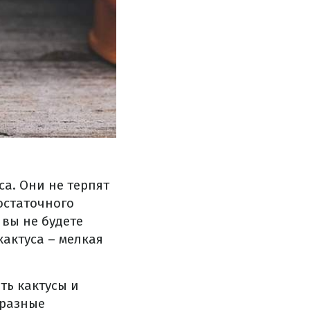
а. Они не терпят
остаточного
 вы не будете
кактуса – мелкая
ть кактусы и
 разные