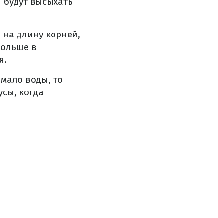
я будут высыхать
 на длину корней,
больше в
я.
 мало воды, то
усы, когда