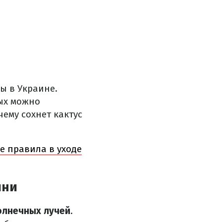
ы в Украине.
ых можно
чему сохнет кактус
ые правила в уходе
ини
олнечных лучей
.