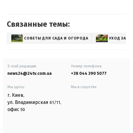
Связанные темы:
СОВЕТЫ ДЛЯ САДА И ОГОРОДА
УХОД ЗА Р
E-mail редакции
Номер телефона:
news24@24tv.com.ua
+38 044 390 5077
Мы здесь:
Мы в соцсетях:
г. Киев
,
ул. Владимирская
61/11,
офис
50