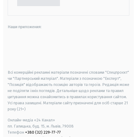
Наши приложения:
android
apple
smart tv
samsung smart tv
Всі комерційні рекламні матеріали позначені словами "Спецпроєкт"
чи "Партнерський матеріал". Матеріали з позначкою "Експерт",
"Позиція" відображають позицію авторів та героїв. Редакція може
не поділяти їхніх поглядів. Детальніше щодо реклами та правил
цитування можна ознайомитись в правилах користування сайтом.
Усі права захищені.
Матеріали сайту призначені для осіб старше
21
року (21+)
Онлайн-медіа «24 Канал»
пл. Галицька, буд. 15, м. Львів, 79008
Телефон
+380 (32) 229-77-77