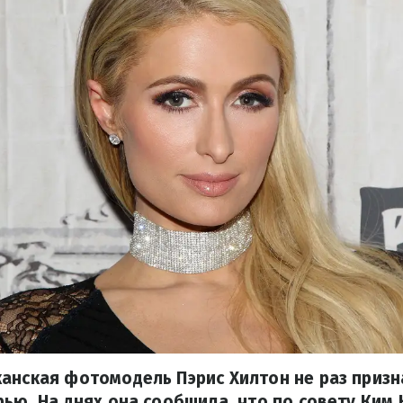
анская фотомодель Пэрис Хилтон не раз призн
рью. На днях она сообщила, что по совету Ким