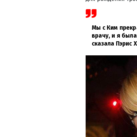
Мы с Ким прекр
врачу, и я был
сказала Пэрис 