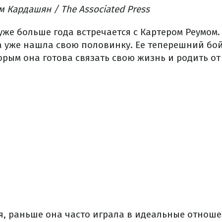
м Кардашян / The Associated Press
же больше года встречается с Картером Реумом.
а уже нашла свою половинку. Ее теперешний б
торым она готова связать свою жизнь и родить от
я, раньше она часто играла в идеальные отноше