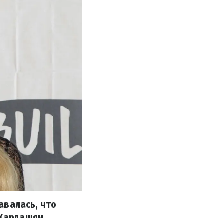
авалась, что
 Кардашян