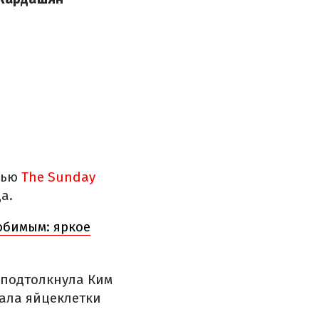
рвью
The Sunday
а.
юбимым: яркое
 подтолкнула Ким
вала яйцеклетки