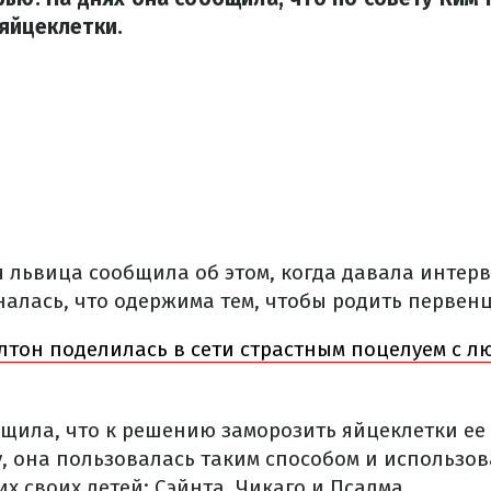
яйцеклетки.
ая львица сообщила об этом, когда давала инте
налась, что одержима тем, чтобы родить первенц
лтон поделилась в сети страстным поцелуем с л
бщила, что к решению заморозить яйцеклетки ее
у, она пользовалась таким способом и использо
х своих детей: Сэйнта, Чикаго и Псалма.