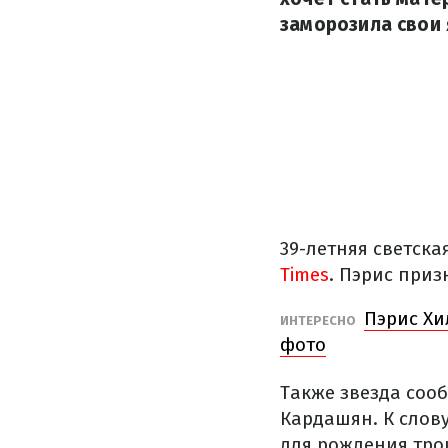
заморозила свои 
39-летняя светск
Times
. Пэрис приз
Пэрис Хи
ИНТЕРЕСНО
фото
Также звезда соо
Кардашян. К слов
для рождения трои