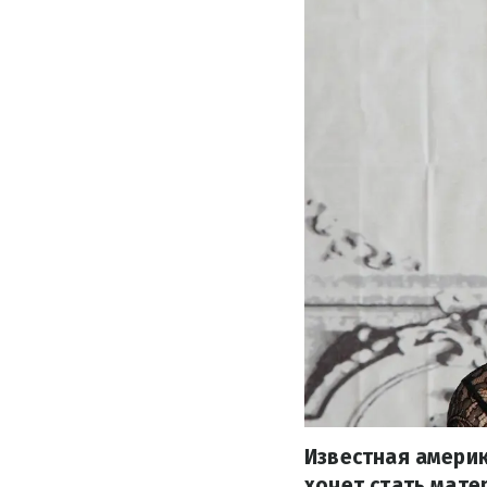
Известная америк
хочет стать мате