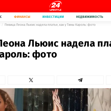
С
ФИНАНСЫ
ИНВЕСТИЦИИ
НЕДВИЖИМОСТЬ
а
Певица Леона Льюис надела платье, как у Тины Кароль: фото
Леона Льюис надела пла
ароль: фото