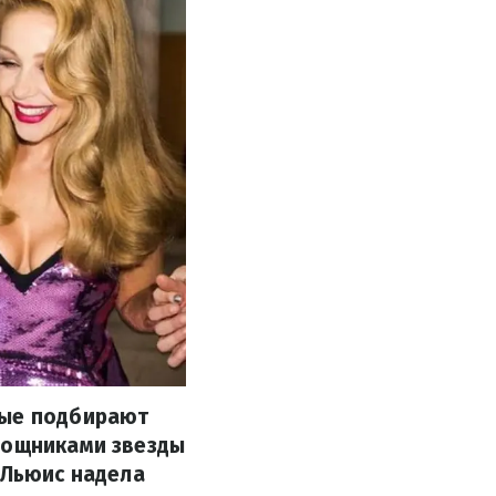
рые подбирают
омощниками звезды
 Льюис надела