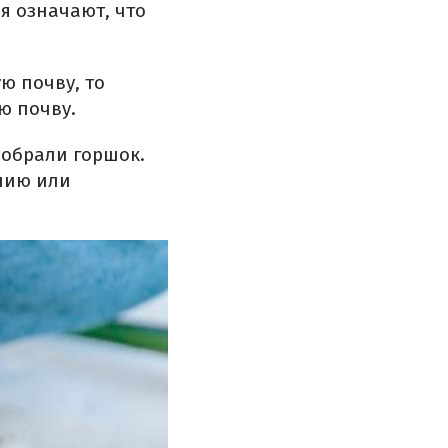
я означают, что
ю почву, то
ю почву.
добрали горшок.
нию или