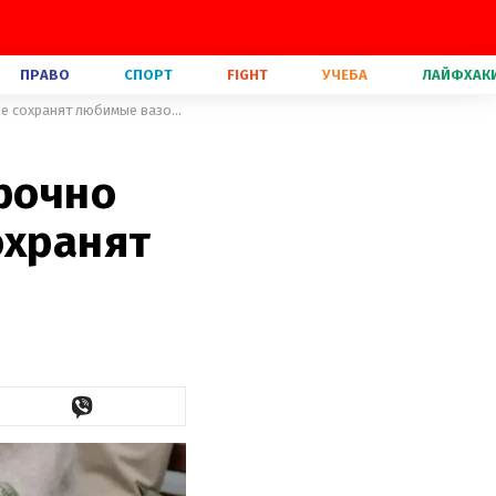
ПРАВО
СПОРТ
FIGHT
УЧЕБА
ЛАЙФХАК
Как понять, что цветок нужно срочно пересадить: советы, которые сохранят любимые вазоны
срочно
охранят