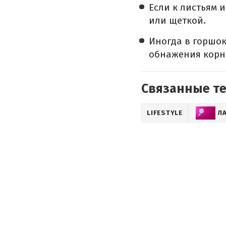
Если к листьям 
или щеткой.
Иногда в горшок
обнажения корн
Связанные т
LIFESTYLE
Л