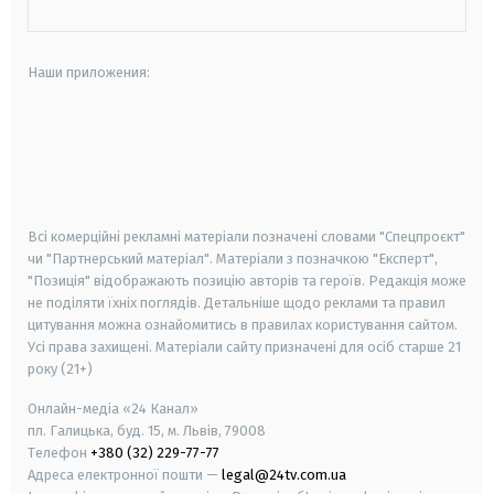
Наши приложения:
android
apple
smart tv
samsung smart tv
Всі комерційні рекламні матеріали позначені словами "Спецпроєкт"
чи "Партнерський матеріал". Матеріали з позначкою "Експерт",
"Позиція" відображають позицію авторів та героїв. Редакція може
не поділяти їхніх поглядів. Детальніше щодо реклами та правил
цитування можна ознайомитись в правилах користування сайтом.
Усі права захищені.
Матеріали сайту призначені для осіб старше
21
року (21+)
Онлайн-медіа «24 Канал»
пл. Галицька, буд. 15, м. Львів, 79008
Телефон
+380 (32) 229-77-77
Адреса електронної пошти —
legal@24tv.com.ua