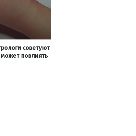
трологи советуют
о может повлиять