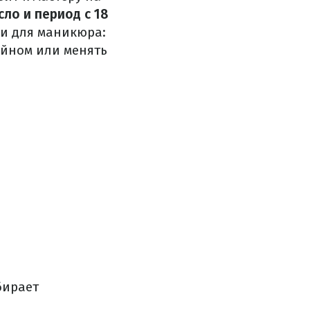
сло и период с 18
и для маникюра:
айном или менять
бирает