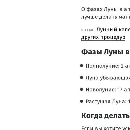
О фазах Луны в а
лучше делать мани
Лунный кале
К ТЕМЕ
других процедур
Фазы Луны в 
Полнолуние: 2 а
Луна убывающая:
Новолуние: 17 а
Растущая Луна: 1
Когда делать
Если вы хотите ус