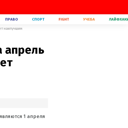
ПРАВО
СПОРТ
FIGHT
УЧЕБА
ЛАЙФХАК
дет наилучшим
а апрель
дет
являются 1 апреля