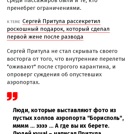
среди пассажиров были и те, кто
пренебрег ограничениями.
Сергей Притула рассекретил
К ТЕМЕ
роскошный подарок, который сделал
первой жене после развода
Сергей Притула не стал скрывать своего
восторга от того, что внутренние перелеты
"оживают" после строгого карантина, и
опроверг суждения об опустевших
аэропортах.
Люди, которые выставляют фото из
пустых холлов аэропорта "Борисполь",
мммм ... ээээ ... А где вы их берете.
Людей куча!
– написал Притула.