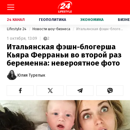
24 КАНАЛ
ГЕОПОЛИТИКА
ЭКОНОМИКА
БИЗНЕ
Lifestyle 24
Новости шоу-бизнеса
Итальянская фэшн-блогерша Кьяра Ферраньи во второй раз беременна: невероятное фото
1 октября,
13:09
2
Итальянская фэшн-блогерша
Кьяра Ферраньи во второй раз
беременна: невероятное фото
Юлия Турелык