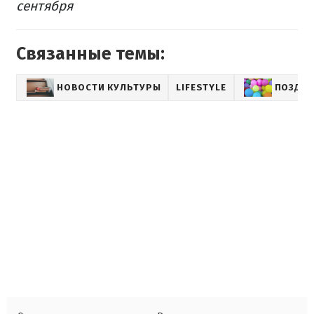
сентября
Связанные темы:
НОВОСТИ КУЛЬТУРЫ
LIFESTYLE
ПОЗДР