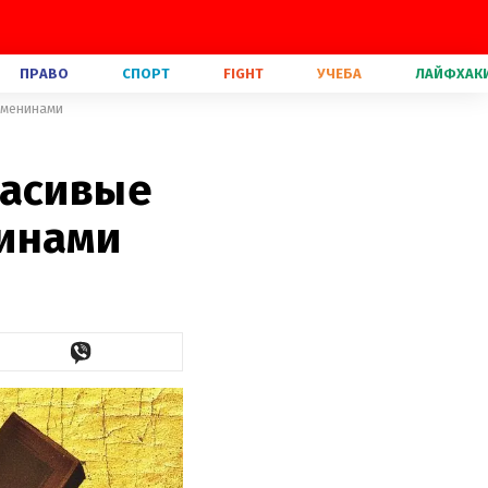
ПРАВО
СПОРТ
FIGHT
УЧЕБА
ЛАЙФХАК
именинами
расивые
нинами