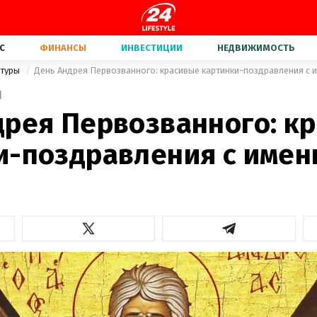
С
ФИНАНСЫ
ИНВЕСТИЦИИ
НЕДВИЖИМОСТЬ
ьтуры
День Андрея Первозванного: красивые картинки-поздравления с 
1
дрея Первозванного: к
и-поздравления с име