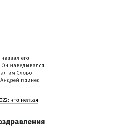
 назвал его
. Он наведывался
вал им Слово
л Андрей принес
22: что нельзя
поздравления