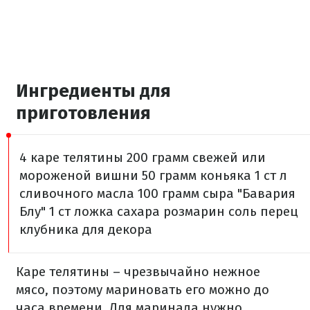
Ингредиенты для
приготовления
4 каре телятины
200 грамм свежей или
мороженой вишни
50 грамм коньяка
1 ст л
сливочного масла
100 грамм сыра "Бавария
Блу"
1 ст ложка сахара
розмарин
соль
перец
клубника для декора
Каре телятины – чрезвычайно нежное
мясо, поэтому мариновать его можно до
часа времени. Для маринада нужно