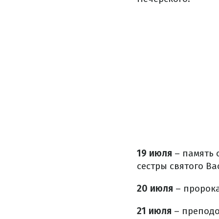
19 июля
–
память 
сестры святого Ва
20 июля
– пророка
21 июля
– преподо