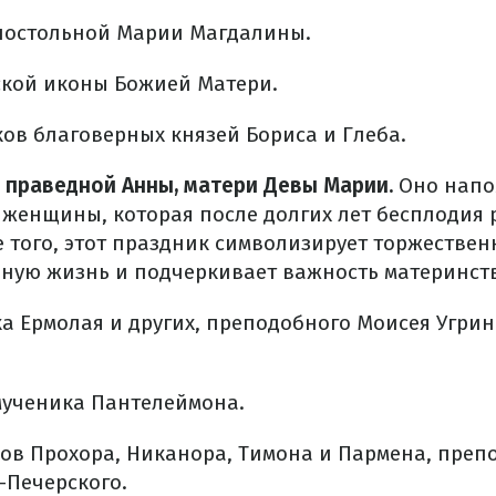
постольной Марии Магдалины.
кой иконы Божией Матери.
ов благоверных князей Бориса и Глеба.
 праведной Анны, матери Девы Марии.
Оно напо
женщины, которая после долгих лет бесплодия 
е того, этот праздник символизирует торжестве
чную жизнь и подчеркивает важность материнст
а Ермолая и других, преподобного Моисея Угрин
ученика Пантелеймона.
ов Прохора, Никанора, Тимона и Пармена, преп
-Печерского.