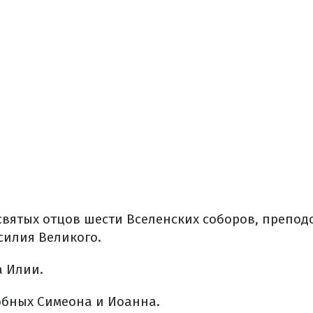
святых отцов шести Вселенских соборов, препо
силия Великого.
 Илии.
бных Симеона и Иоанна.