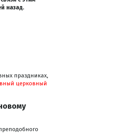
й назад.
авных праздниках,
вный церковный
 новому
 преподобного