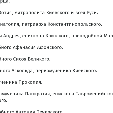
рца.
Фотия, митрополита Киевского и всея Руси.
Анатолия, патриарха Константинопольского.
я Андрея, епископа Критского, преподобной Мар
ного Афанасия Афонского.
ного Сисоя Великого.
ного Аскольда, первомученика Киевского.
ченика Прокопия.
мученика Панкратия, епископа Тавроменийског
го.
бного Антония Печерского.