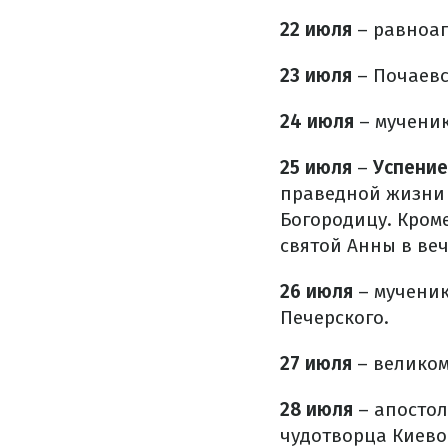
22 июля
–
равноа
23 июля
– Почаевс
24 июля
– мученик
25 июля
–
Успение
праведной жизни 
Богородицу. Кром
святой Анны в ве
26 июля
– мученик
Печерского.
27 июля
– великом
28 июля
– апостол
чудотворца Киево