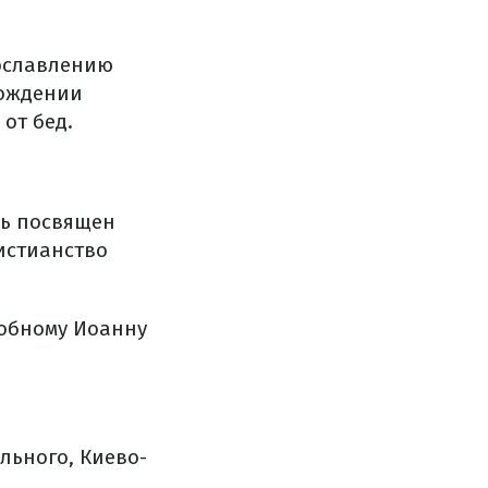
рославлению
рождении
от бед.
нь посвящен
ристианство
добному Иоанну
льного, Киево-