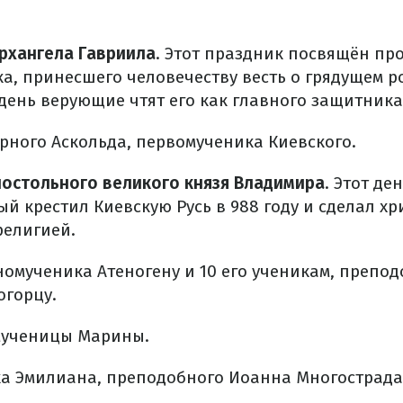
рхангела Гавриила
. Этот праздник посвящён п
ка, принесшего человечеству весть о грядущем 
 день верующие чтят его как главного защитника 
рного Аскольда, первомученика Киевского.
остольного великого князя Владимира
. Этот де
й крестил Киевскую Русь в 988 году и сделал х
религией.
омученика Атеногену и 10 его ученикам, препо
огорцу.
мученицы Марины.
а Эмилиана, преподобного Иоанна Многострада