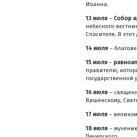
Иоанна.
13 июля
–
Собор а
небесного вестни
Спасителя. В этот
14 июля
– благове
15 июля
–
равноап
правителю, которы
государственной 
16 июля
– священн
Вишенскому, Свят
17 июля
–
велико
18 июля
– мученик
Печерского.