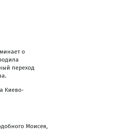
минает о
родила
нный переход
ва.
а Киево-
одобного Моисея,