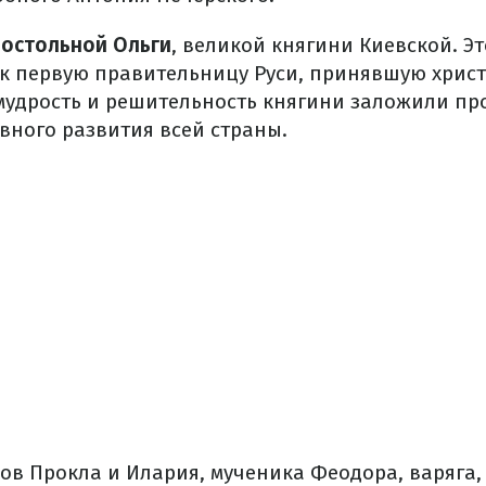
остольной Ольги
, великой княгини Киевской. Э
ак первую правительницу Руси, принявшую христ
мудрость и решительность княгини заложили п
вного развития всей страны.
ов Прокла и Илария, мученика Феодора, варяга, 