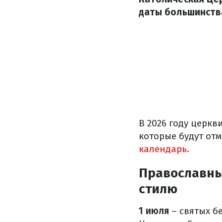
даты большинства
В 2026 году церк
которые будут от
календарь.
Православны
стилю
1 июля
– святых б