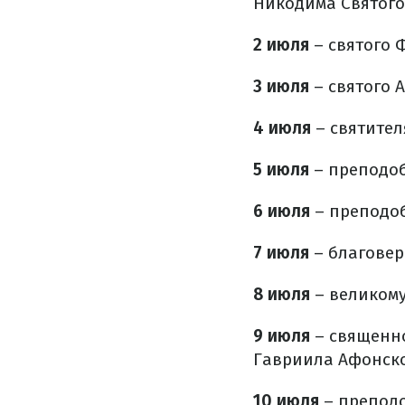
Никодима Святого
2 июля
– святого 
3 июля
– святого 
4 июля
– святител
5 июля
– преподоб
6 июля
– преподоб
7 июля
– благовер
8 июля
– великому
9 июля
– священно
Гавриила Афонско
10 июля
– преподо