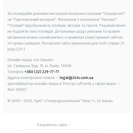
smart tv
samsung smart tv
Всі комерційні рекламні матеріали позначені словами "Спецпроєкт"
чи "Партнерський матеріал". Матеріали з позначкою "Експерт",
"Позиція" відображають позицію авторів та героїв. Редакція може
не поділяти їхніх поглядів. Детальніше щодо реклами та правил
цитування можна ознайомитись в правилах користування сайтом.
Усі права захищені.
Матеріали сайту призначені для осіб старше
21
року (21+)
Онлайн-медіа «24 Канал»
пл. Галицька, буд. 15, м. Львів, 79008
Телефон
+380 (32) 229-77-77
Адреса електронної пошти —
legal@24tv.com.ua
Ідентифікатор онлайн-медіа в Реєстрі суб'єктів у сфері медіа —
R40-06057
© 2005—2026,
ПрАТ «Телерадіокомпанія "Люкс"», 24 Канал.
Разработка сайта
-