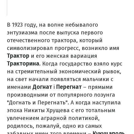
В 1923 году, на волне небывалого
энтузиазма после выпуска первого
отечественного трактора, который
символизировал прогресс, возникло имя
Трактор
и его женская вариация
Тракторина
. Когда государство взяло курс
на стремительный экономический рывок,
на свет начали появляться мальчики с
именами
Догнат
і
Перегнат
– прямыми
производными от популярного лозунга
"Догнать и Перегнать". А когда наступила
эпоха Никиты Хрущева с его тотальным
увлечением аграрной политикой,
родилось, пожалуй, одно из самых
забавных имен того времени –
Кукуцаполь
,