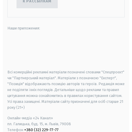
К РАССЫЛКАМ
Наши приложения:
android
apple
smart tv
samsung smart tv
Всі комерційні рекламні матеріали позначені словами "Спецпроєкт"
чи "Партнерський матеріал". Матеріали з позначкою "Експерт",
"Позиція" відображають позицію авторів та героїв. Редакція може
не поділяти їхніх поглядів. Детальніше щодо реклами та правил
цитування можна ознайомитись в правилах користування сайтом.
Усі права захищені.
Матеріали сайту призначені для осіб старше
21
року (21+)
Онлайн-медіа «24 Канал»
пл. Галицька, буд. 15, м. Львів, 79008
Телефон
+380 (32) 229-77-77