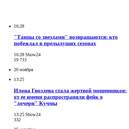
16:28
"Танцы со звездами" возвращаются: кто
побеждал в предыдущих сезонах
16:28
Show24
19 733
20 ноября
13:25
Илона Гвоздева стала жертвой мошенников:
от ее имени распространяли фейк о
"дочери" Кучмы
13:25
Show24
332