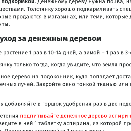
е подкормкой
. Денежному дереву нужна почва, 
ествами. Толстянку хорошо подкармливать сп
орые продаются в магазинах, или теми, которые
нты.
уход за денежным деревом
растение 1 раз в 10-14 дней, а зимой – 1 раз в 3-
янку только тогда, когда увидите, что земля про
ное дерево на подоконник, куда попадает дост
ечных лучей. Закройте окно тонкой тканью или
рь добавляйте в горшок удобрения раз в две нед
ветения
подпитывайте денежное дерево аспири
ведите в ней 1 таблетку аспирина, из которой п
. Процедуру повторяйте 3 раза в месяц.