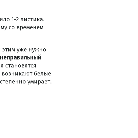
ло 1-2 листика.
ому со временем
с этим уже нужно
неправильный
ья становятся
х возникают белые
остепенно умирает.