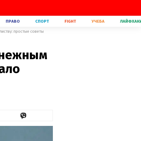
ПРАВО
СПОРТ
FIGHT
УЧЕБА
ЛАЙФХАК
листву: простые советы
енежным
вало