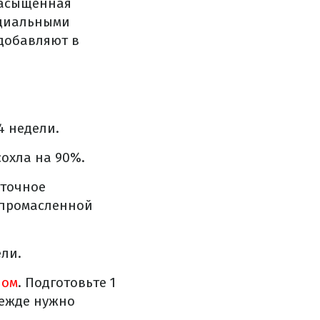
насыщенная
ециальными
 добавляют в
4 недели.
сохла на 90%.
аточное
 промасленной
ели.
ном
. Подготовьте 1
режде нужно