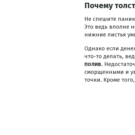
Почему толс
Не спешите панико
Это ведь вполне н
нижние листья ум
Однако если денеж
что-то делать, ве
полив
. Недостато
сморщенными и ув
точки. Кроме того