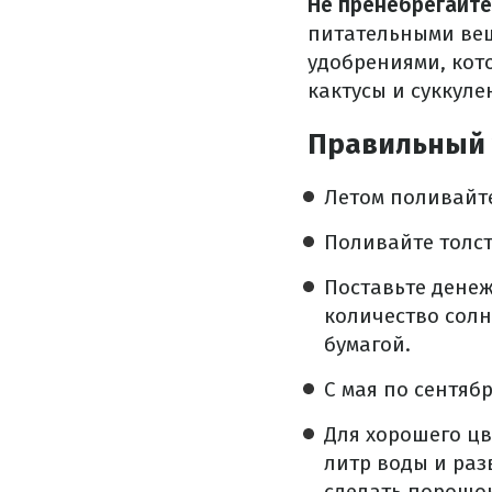
Не пренебрегайт
питательными вещ
удобрениями, кот
кактусы и суккуле
Правильный 
Летом поливайте 
Поливайте толст
Поставьте денеж
количество солн
бумагой.
С мая по сентяб
Для хорошего ц
литр воды и раз
сделать порошок