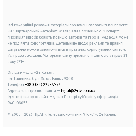
smart tv
samsung smart tv
Всі комерційні рекламні матеріали позначені словами "Спецпроєкт"
чи "Партнерський матеріал". Матеріали з позначкою "Експерт",
"Позиція" відображають позицію авторів та героїв. Редакція може
не поділяти їхніх поглядів. Детальніше щодо реклами та правил
цитування можна ознайомитись в правилах користування сайтом.
Усі права захищені.
Матеріали сайту призначені для осіб старше
21
року (21+)
Онлайн-медіа «24 Канал»
пл. Галицька, буд. 15, м. Львів, 79008
Телефон
+380 (32) 229-77-77
Адреса електронної пошти —
legal@24tv.com.ua
Ідентифікатор онлайн-медіа в Реєстрі суб'єктів у сфері медіа —
R40-06057
© 2005—2026,
ПрАТ «Телерадіокомпанія "Люкс"», 24 Канал.