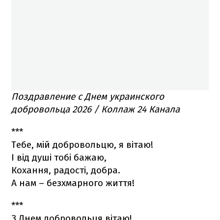
Поздравление с Днем украинского
добровольца 2026 / Коллаж 24 Канала
***
Тебе, мій добровольцю, я вітаю!
І від душі тобі бажаю,
Кохання, радості, добра.
А нам – безхмарного життя!
***
З Днем добровольця вітаю!