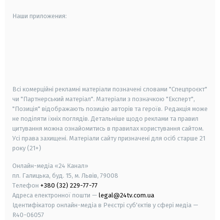
Наши приложения:
android
apple
smart tv
samsung smart tv
Всі комерційні рекламні матеріали позначені словами "Спецпроєкт"
чи "Партнерський матеріал". Матеріали з позначкою "Експерт",
"Позиція" відображають позицію авторів та героїв. Редакція може
не поділяти їхніх поглядів. Детальніше щодо реклами та правил
цитування можна ознайомитись в правилах користування сайтом.
Усі права захищені.
Матеріали сайту призначені для осіб старше
21
року (21+)
Онлайн-медіа «24 Канал»
пл. Галицька, буд. 15, м. Львів, 79008
Телефон
+380 (32) 229-77-77
Адреса електронної пошти —
legal@24tv.com.ua
Ідентифікатор онлайн-медіа в Реєстрі суб'єктів у сфері медіа —
R40-06057