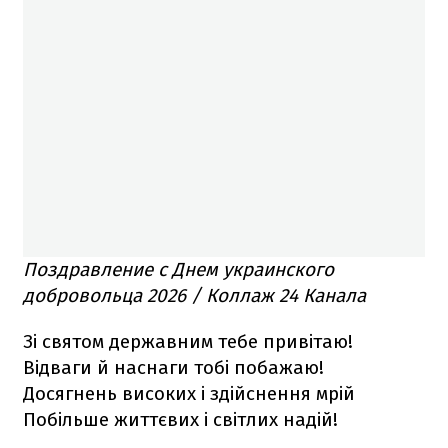
Поздравление с Днем украинского
добровольца 2026 / Коллаж 24 Канала
Зі святом державним тебе привітаю!
Відваги й наснаги тобі побажаю!
Досягнень високих і здійснення мрій
Побільше життєвих і світлих надій!