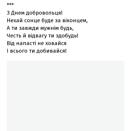
***
З Днем добровольця!
Нехай сонце буде за віконцем,
А ти завжди мужнім будь,
Честь й відвагу ти здобудь!
Від напасті не ховайся
І всього ти добивайся!