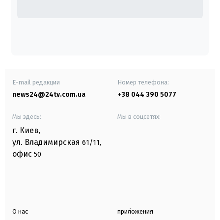
E-mail редакции
Номер телефона:
news24@24tv.com.ua
+38 044 390 5077
Мы здесь:
Мы в соцсетях:
г. Киев
,
ул. Владимирская
61/11,
офис
50
О нас
приложения